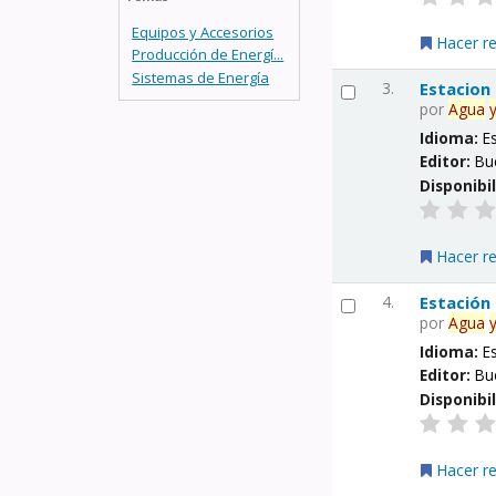
Equipos y Accesorios
Hacer r
Producción de Energí...
Sistemas de Energía
3.
Estacion
por
Agua
Idioma:
E
Editor:
Bu
Disponibi
Hacer r
4.
Estación
por
Agua
Idioma:
E
Editor:
Bu
Disponibi
Hacer r