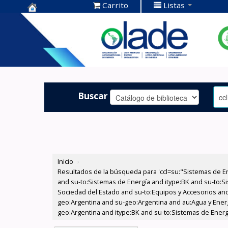
Carrito
Listas
Centro de
Documentación
OLADE -
Buscar
Inicio
›
Resultados de la búsqueda para 'ccl=su:"Sistemas de E
and su-to:Sistemas de Energía and itype:BK and su-to:Si
Sociedad del Estado and su-to:Equipos y Accesorios and
geo:Argentina and su-geo:Argentina and au:Agua y Energ
geo:Argentina and itype:BK and su-to:Sistemas de Energí