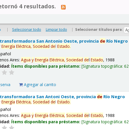
tornó 4 resultados.
|
Seleccionar todo
Limpiar todo
|
Seleccionar títulos para:
o
 transformadora San Antonio Oeste, provincia
de
Río Negro
y
Energía
Eléctrica,
Sociedad
de
l
Estado
.
spañol
enos Aires:
Agua
y
Energía
Eléctrica,
Sociedad
de
l
Estado
, 1988
lidad:
Ítems disponibles para préstamo:
Signatura topográfica:
62
eserva
Agregar al carrito
 transformadora San Antoni Oeste, provincia
de
Río Negro
y
Energía
Eléctrica,
Sociedad
de
l
Estado
.
spañol
enos Aires:
Agua
y
Energía
Eléctrica,
Sociedad
de
l
Estado
, 1988
lidad:
Ítems disponibles para préstamo:
Signatura topográfica:
62