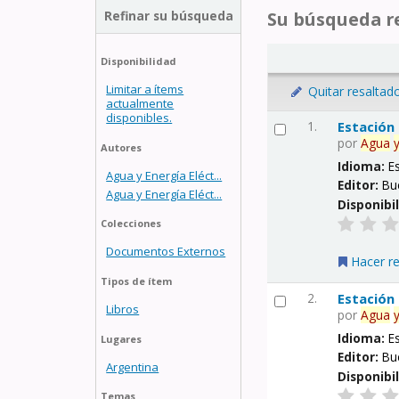
Refinar su búsqueda
Su búsqueda re
Disponibilidad
Limitar a ítems
Quitar resaltad
actualmente
disponibles.
1.
Estación
por
Agua
Autores
Idioma:
E
Agua y Energía Eléct...
Editor:
Bu
Agua y Energía Eléct...
Disponibi
Colecciones
Documentos Externos
Hacer r
Tipos de ítem
2.
Estación
Libros
por
Agua
Idioma:
E
Lugares
Editor:
Bu
Argentina
Disponibi
Temas