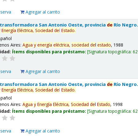
eserva
Agregar al carrito
 transformadora San Antonio Oeste, provincia
de
Río Negro
y
Energía
Eléctrica,
Sociedad
de
l
Estado
.
spañol
enos Aires:
Agua
y
energía
eléctrica,
sociedad
de
l
estado
, 1988
lidad:
Ítems disponibles para préstamo:
Signatura topográfica:
62
eserva
Agregar al carrito
 transformadora San Antonio Oeste, provincia
de
Río Negro
y
Energía
Eléctrica,
Sociedad
de
l
Estado
.
spañol
enos Aires:
Agua
y
Energía
Eléctrica,
Sociedad
de
l
Estado
, 1998
lidad:
Ítems disponibles para préstamo:
Signatura topográfica:
62
eserva
Agregar al carrito