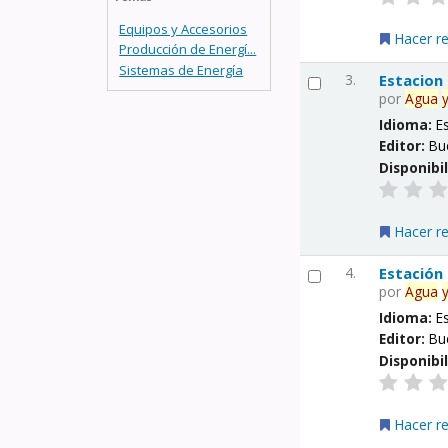
Equipos y Accesorios
Hacer r
Producción de Energí...
Sistemas de Energía
3.
Estacion
por
Agua
Idioma:
E
Editor:
Bu
Disponibi
Hacer r
4.
Estación
por
Agua
Idioma:
E
Editor:
Bu
Disponibi
Hacer r