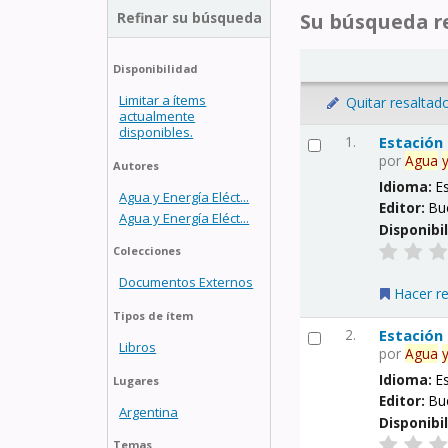
Refinar su búsqueda
Su búsqueda re
Disponibilidad
Limitar a ítems
Quitar resaltad
actualmente
disponibles.
1.
Estación
por
Agua
Autores
Idioma:
E
Agua y Energía Eléct...
Editor:
Bu
Agua y Energía Eléct...
Disponibi
Colecciones
Documentos Externos
Hacer r
Tipos de ítem
2.
Estación
Libros
por
Agua
Idioma:
E
Lugares
Editor:
Bu
Argentina
Disponibi
Temas