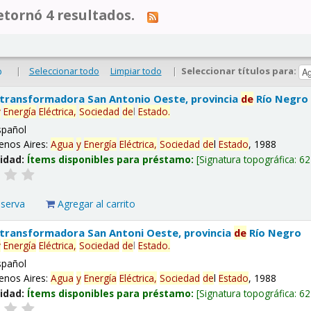
tornó 4 resultados.
|
Seleccionar todo
Limpiar todo
|
Seleccionar títulos para:
o
 transformadora San Antonio Oeste, provincia
de
Río Negro
y
Energía
Eléctrica,
Sociedad
de
l
Estado
.
spañol
enos Aires:
Agua
y
Energía
Eléctrica,
Sociedad
de
l
Estado
, 1988
lidad:
Ítems disponibles para préstamo:
Signatura topográfica:
62
eserva
Agregar al carrito
 transformadora San Antoni Oeste, provincia
de
Río Negro
y
Energía
Eléctrica,
Sociedad
de
l
Estado
.
spañol
enos Aires:
Agua
y
Energía
Eléctrica,
Sociedad
de
l
Estado
, 1988
lidad:
Ítems disponibles para préstamo:
Signatura topográfica:
62