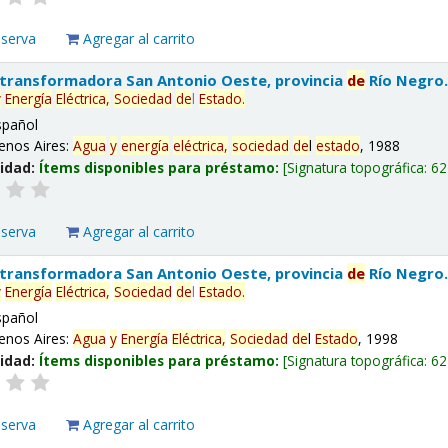
eserva
Agregar al carrito
 transformadora San Antonio Oeste, provincia
de
Río Negro
y
Energía
Eléctrica,
Sociedad
de
l
Estado
.
spañol
enos Aires:
Agua
y
energía
eléctrica,
sociedad
de
l
estado
, 1988
lidad:
Ítems disponibles para préstamo:
Signatura topográfica:
62
eserva
Agregar al carrito
 transformadora San Antonio Oeste, provincia
de
Río Negro
y
Energía
Eléctrica,
Sociedad
de
l
Estado
.
spañol
enos Aires:
Agua
y
Energía
Eléctrica,
Sociedad
de
l
Estado
, 1998
lidad:
Ítems disponibles para préstamo:
Signatura topográfica:
62
eserva
Agregar al carrito