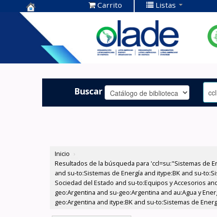
Carrito
Listas
Centro de
Documentación
OLADE -
Buscar
Inicio
›
Resultados de la búsqueda para 'ccl=su:"Sistemas de E
and su-to:Sistemas de Energía and itype:BK and su-to:Si
Sociedad del Estado and su-to:Equipos y Accesorios and
geo:Argentina and su-geo:Argentina and au:Agua y Energ
geo:Argentina and itype:BK and su-to:Sistemas de Energí