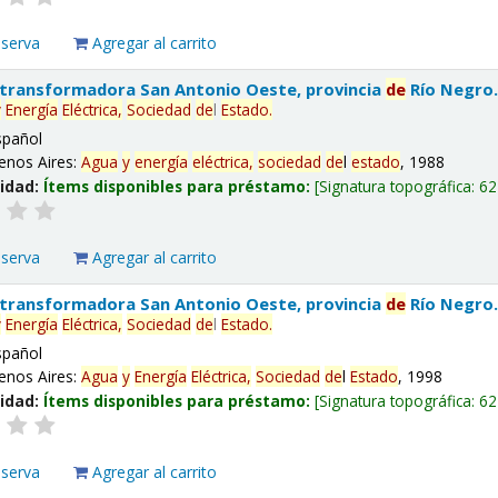
eserva
Agregar al carrito
 transformadora San Antonio Oeste, provincia
de
Río Negro
y
Energía
Eléctrica,
Sociedad
de
l
Estado
.
spañol
enos Aires:
Agua
y
energía
eléctrica,
sociedad
de
l
estado
, 1988
lidad:
Ítems disponibles para préstamo:
Signatura topográfica:
62
eserva
Agregar al carrito
 transformadora San Antonio Oeste, provincia
de
Río Negro
y
Energía
Eléctrica,
Sociedad
de
l
Estado
.
spañol
enos Aires:
Agua
y
Energía
Eléctrica,
Sociedad
de
l
Estado
, 1998
lidad:
Ítems disponibles para préstamo:
Signatura topográfica:
62
eserva
Agregar al carrito