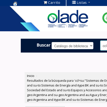
Carrito
Listas
Centro de
Documentación
OLADE -
Buscar
Inicio
›
Resultados de la búsqueda para 'ccl=su:"Sistemas de E
and su-to:Sistemas de Energía and itype:BK and su-to:Si
Sociedad del Estado and su-to:Equipos y Accesorios and
geo:Argentina and su-geo:Argentina and au:Agua y Energ
geo:Argentina and itype:BK and su-to:Sistemas de Energí