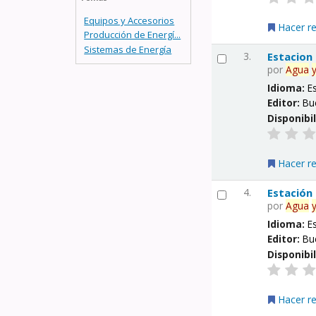
Equipos y Accesorios
Hacer r
Producción de Energí...
Sistemas de Energía
3.
Estacion
por
Agua
Idioma:
E
Editor:
Bu
Disponibi
Hacer r
4.
Estación
por
Agua
Idioma:
E
Editor:
Bu
Disponibi
Hacer r