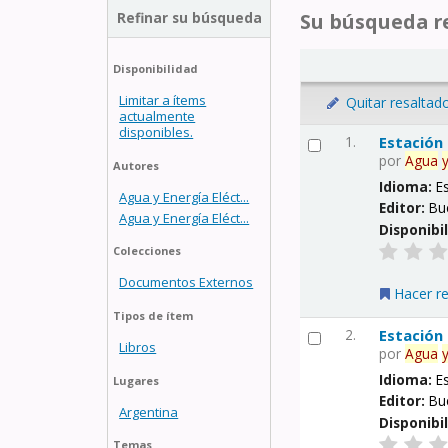
Refinar su búsqueda
Su búsqueda re
Disponibilidad
Limitar a ítems
Quitar resaltad
actualmente
disponibles.
1.
Estación
por
Agua
Autores
Idioma:
E
Agua y Energía Eléct...
Editor:
Bu
Agua y Energía Eléct...
Disponibi
Colecciones
Documentos Externos
Hacer r
Tipos de ítem
2.
Estación
Libros
por
Agua
Idioma:
E
Lugares
Editor:
Bu
Argentina
Disponibi
Temas