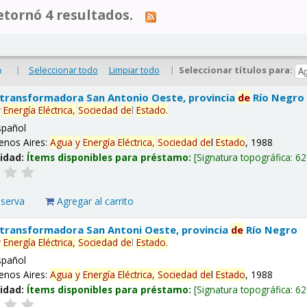
tornó 4 resultados.
|
Seleccionar todo
Limpiar todo
|
Seleccionar títulos para:
o
 transformadora San Antonio Oeste, provincia
de
Río Negro
y
Energía
Eléctrica,
Sociedad
de
l
Estado
.
spañol
enos Aires:
Agua
y
Energía
Eléctrica,
Sociedad
de
l
Estado
, 1988
lidad:
Ítems disponibles para préstamo:
Signatura topográfica:
62
eserva
Agregar al carrito
 transformadora San Antoni Oeste, provincia
de
Río Negro
y
Energía
Eléctrica,
Sociedad
de
l
Estado
.
spañol
enos Aires:
Agua
y
Energía
Eléctrica,
Sociedad
de
l
Estado
, 1988
lidad:
Ítems disponibles para préstamo:
Signatura topográfica:
62