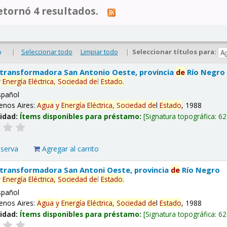
tornó 4 resultados.
|
Seleccionar todo
Limpiar todo
|
Seleccionar títulos para:
o
 transformadora San Antonio Oeste, provincia
de
Río Negro
y
Energía
Eléctrica,
Sociedad
de
l
Estado
.
spañol
enos Aires:
Agua
y
Energía
Eléctrica,
Sociedad
de
l
Estado
, 1988
lidad:
Ítems disponibles para préstamo:
Signatura topográfica:
62
eserva
Agregar al carrito
 transformadora San Antoni Oeste, provincia
de
Río Negro
y
Energía
Eléctrica,
Sociedad
de
l
Estado
.
spañol
enos Aires:
Agua
y
Energía
Eléctrica,
Sociedad
de
l
Estado
, 1988
lidad:
Ítems disponibles para préstamo:
Signatura topográfica:
62