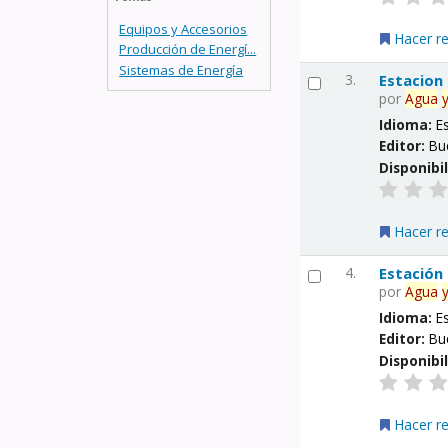
Equipos y Accesorios
Hacer r
Producción de Energí...
Sistemas de Energía
3.
Estacion
por
Agua
Idioma:
E
Editor:
Bu
Disponibi
Hacer r
4.
Estación
por
Agua
Idioma:
E
Editor:
Bu
Disponibi
Hacer r