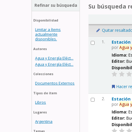
Refinar su búsqueda
Su búsqueda re
Disponibilidad
Limitar a ítems
Quitar resaltad
actualmente
disponibles.
1.
Estación
por
Agua
Autores
Idioma:
E
Agua y Energía Eléct...
Editor:
Bu
Agua y Energía Eléct...
Disponibi
Colecciones
Documentos Externos
Hacer r
Tipos de ítem
2.
Estación
Libros
por
Agua
Idioma:
E
Lugares
Editor:
Bu
Argentina
Disponibi
Temas