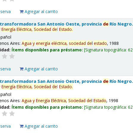
eserva
Agregar al carrito
 transformadora San Antonio Oeste, provincia
de
Río Negro
y
Energía
Eléctrica,
Sociedad
de
l
Estado
.
spañol
enos Aires:
Agua
y
energía
eléctrica,
sociedad
de
l
estado
, 1988
lidad:
Ítems disponibles para préstamo:
Signatura topográfica:
62
eserva
Agregar al carrito
 transformadora San Antonio Oeste, provincia
de
Río Negro
y
Energía
Eléctrica,
Sociedad
de
l
Estado
.
spañol
enos Aires:
Agua
y
Energía
Eléctrica,
Sociedad
de
l
Estado
, 1998
lidad:
Ítems disponibles para préstamo:
Signatura topográfica:
62
eserva
Agregar al carrito