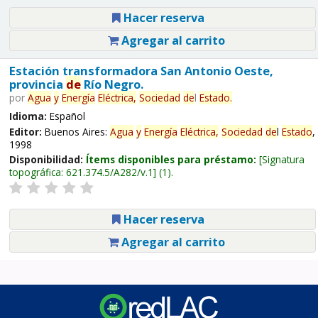
Hacer reserva
Agregar al carrito
Estación transformadora San Antonio Oeste,
provincia
de
Río Negro.
por
Agua
y
Energía
Eléctrica,
Sociedad
de
l
Estado
.
Idioma:
Español
Editor:
Buenos Aires:
Agua
y
Energía
Eléctrica,
Sociedad
de
l
Estado
,
1998
Disponibilidad:
Ítems disponibles para préstamo:
Signatura
topográfica:
621.374.5/A282/v.1
(1).
Hacer reserva
Agregar al carrito