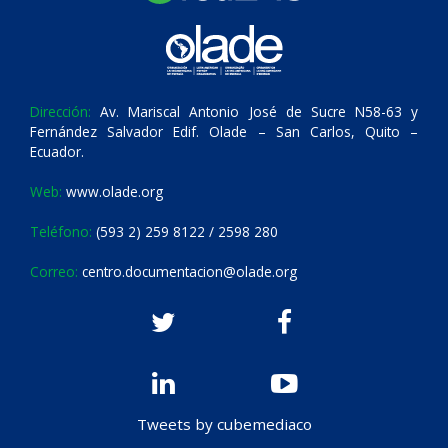
Dirección:
Av. Mariscal Antonio José de Sucre N58-63 y
Fernández Salvador Edif. Olade – San Carlos, Quito –
Ecuador.
Web:
www.olade.org
Teléfono:
(593 2) 259 8122 / 2598 280
Correo:
centro.documentacion@olade.org
Tweets by cubemediaco