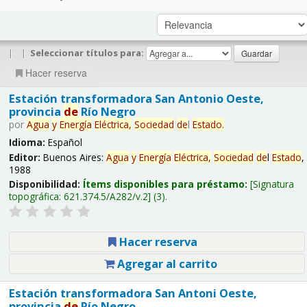
|
|
Seleccionar títulos para:
Hacer reserva
Estación transformadora San Antonio Oeste,
provincia
de
Río Negro
por
Agua
y
Energía
Eléctrica,
Sociedad
de
l
Estado
.
Idioma:
Español
Editor:
Buenos Aires:
Agua
y
Energía
Eléctrica,
Sociedad
de
l
Estado
,
1988
Disponibilidad:
Ítems disponibles para préstamo:
Signatura
topográfica:
621.374.5/A282/v.2
(3).
Hacer reserva
Agregar al carrito
Estación transformadora San Antoni Oeste,
provincia
de
Río Negro