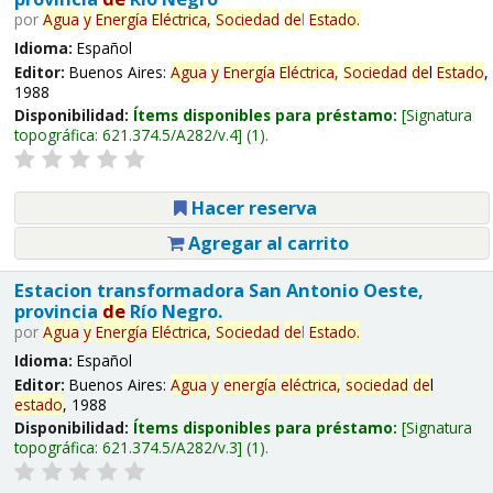
por
Agua
y
Energía
Eléctrica,
Sociedad
de
l
Estado
.
Idioma:
Español
Editor:
Buenos Aires:
Agua
y
Energía
Eléctrica,
Sociedad
de
l
Estado
,
1988
Disponibilidad:
Ítems disponibles para préstamo:
Signatura
topográfica:
621.374.5/A282/v.4
(1).
Hacer reserva
Agregar al carrito
Estacion transformadora San Antonio Oeste,
provincia
de
Río Negro.
por
Agua
y
Energía
Eléctrica,
Sociedad
de
l
Estado
.
Idioma:
Español
Editor:
Buenos Aires:
Agua
y
energía
eléctrica,
sociedad
de
l
estado
, 1988
Disponibilidad:
Ítems disponibles para préstamo:
Signatura
topográfica:
621.374.5/A282/v.3
(1).