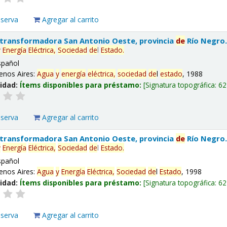
eserva
Agregar al carrito
 transformadora San Antonio Oeste, provincia
de
Río Negro
y
Energía
Eléctrica,
Sociedad
de
l
Estado
.
spañol
enos Aires:
Agua
y
energía
eléctrica,
sociedad
de
l
estado
, 1988
lidad:
Ítems disponibles para préstamo:
Signatura topográfica:
62
eserva
Agregar al carrito
 transformadora San Antonio Oeste, provincia
de
Río Negro
y
Energía
Eléctrica,
Sociedad
de
l
Estado
.
spañol
enos Aires:
Agua
y
Energía
Eléctrica,
Sociedad
de
l
Estado
, 1998
lidad:
Ítems disponibles para préstamo:
Signatura topográfica:
62
eserva
Agregar al carrito