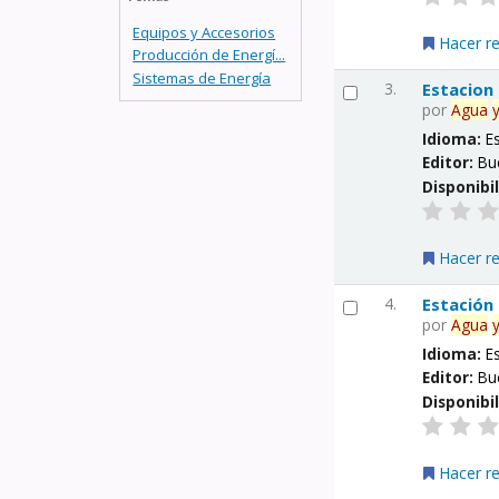
Equipos y Accesorios
Hacer r
Producción de Energí...
Sistemas de Energía
3.
Estacion
por
Agua
Idioma:
E
Editor:
Bu
Disponibi
Hacer r
4.
Estación
por
Agua
Idioma:
E
Editor:
Bu
Disponibi
Hacer r