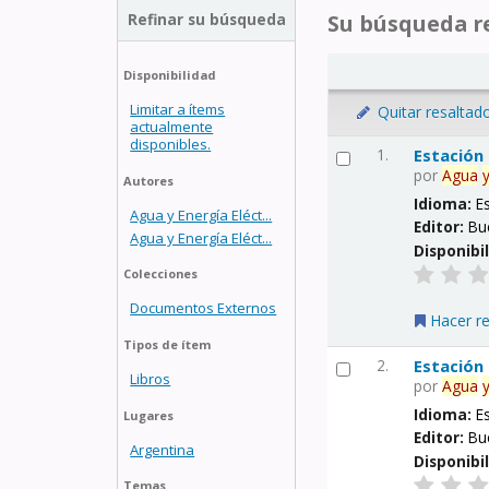
Refinar su búsqueda
Su búsqueda re
Disponibilidad
Limitar a ítems
Quitar resaltad
actualmente
disponibles.
1.
Estación
por
Agua
Autores
Idioma:
E
Agua y Energía Eléct...
Editor:
Bu
Agua y Energía Eléct...
Disponibi
Colecciones
Documentos Externos
Hacer r
Tipos de ítem
2.
Estación
Libros
por
Agua
Idioma:
E
Lugares
Editor:
Bu
Argentina
Disponibi
Temas