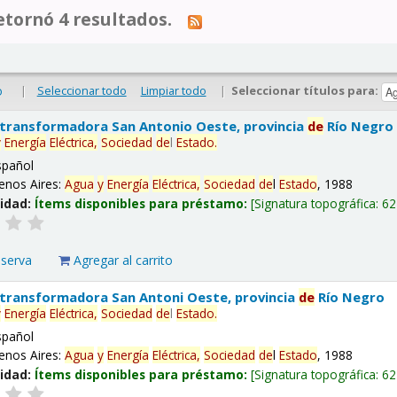
tornó 4 resultados.
|
Seleccionar todo
Limpiar todo
|
Seleccionar títulos para:
o
 transformadora San Antonio Oeste, provincia
de
Río Negro
y
Energía
Eléctrica,
Sociedad
de
l
Estado
.
spañol
enos Aires:
Agua
y
Energía
Eléctrica,
Sociedad
de
l
Estado
, 1988
lidad:
Ítems disponibles para préstamo:
Signatura topográfica:
62
eserva
Agregar al carrito
 transformadora San Antoni Oeste, provincia
de
Río Negro
y
Energía
Eléctrica,
Sociedad
de
l
Estado
.
spañol
enos Aires:
Agua
y
Energía
Eléctrica,
Sociedad
de
l
Estado
, 1988
lidad:
Ítems disponibles para préstamo:
Signatura topográfica:
62