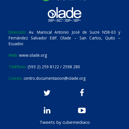
Dirección:
Av. Mariscal Antonio José de Sucre N58-63 y
Fernández Salvador Edif. Olade – San Carlos, Quito –
Ecuador.
Web:
www.olade.org
Teléfono:
(593 2) 259 8122 / 2598 280
Correo:
centro.documentacion@olade.org
Tweets by cubemediaco