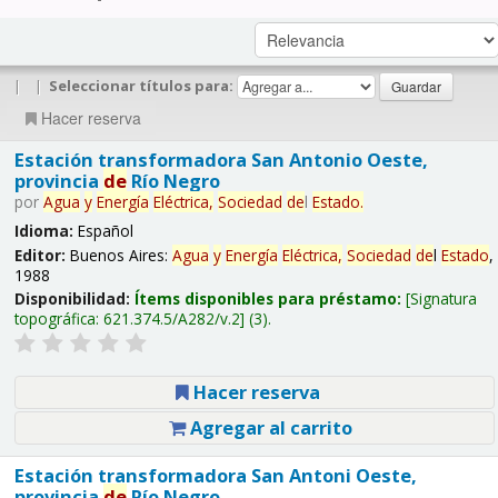
|
|
Seleccionar títulos para:
Hacer reserva
Estación transformadora San Antonio Oeste,
provincia
de
Río Negro
por
Agua
y
Energía
Eléctrica,
Sociedad
de
l
Estado
.
Idioma:
Español
Editor:
Buenos Aires:
Agua
y
Energía
Eléctrica,
Sociedad
de
l
Estado
,
1988
Disponibilidad:
Ítems disponibles para préstamo:
Signatura
topográfica:
621.374.5/A282/v.2
(3).
Hacer reserva
Agregar al carrito
Estación transformadora San Antoni Oeste,
provincia
de
Río Negro