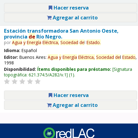
Hacer reserva
Agregar al carrito
Estación transformadora San Antonio Oeste,
provincia
de
Río Negro.
por
Agua
y
Energía
Eléctrica,
Sociedad
de
l
Estado
.
Idioma:
Español
Editor:
Buenos Aires:
Agua
y
Energía
Eléctrica,
Sociedad
de
l
Estado
,
1998
Disponibilidad:
Ítems disponibles para préstamo:
Signatura
topográfica:
621.374.5/A282/v.1
(1).
Hacer reserva
Agregar al carrito