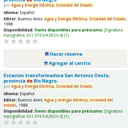
por
Agua
y
Energía
Eléctrica,
Sociedad
de
l
Estado
.
Idioma:
Español
Editor:
Buenos Aires:
Agua
y
Energía
Eléctrica,
Sociedad
de
l
Estado
,
1988
Disponibilidad:
Ítems disponibles para préstamo:
Signatura
topográfica:
621.374.5/A282/v.4
(1).
Hacer reserva
Agregar al carrito
Estacion transformadora San Antonio Oeste,
provincia
de
Río Negro.
por
Agua
y
Energía
Eléctrica,
Sociedad
de
l
Estado
.
Idioma:
Español
Editor:
Buenos Aires:
Agua
y
energía
eléctrica,
sociedad
de
l
estado
, 1988
Disponibilidad:
Ítems disponibles para préstamo:
Signatura
topográfica:
621.374.5/A282/v.3
(1).