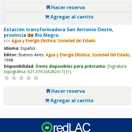
Hacer reserva
Agregar al carrito
Estación transformadora San Antonio Oeste,
provincia
de
Río Negro.
por
Agua
y
Energía
Eléctrica,
Sociedad
de
l
Estado
.
Idioma:
Español
Editor:
Buenos Aires:
Agua
y
Energía
Eléctrica,
Sociedad
de
l
Estado
,
1998
Disponibilidad:
Ítems disponibles para préstamo:
Signatura
topográfica:
621.374.5/A282/v.1
(1).
Hacer reserva
Agregar al carrito