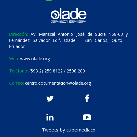
Dirección:
Av. Mariscal Antonio José de Sucre N58-63 y
Fernández Salvador Edif. Olade – San Carlos, Quito –
Ecuador.
Web:
www.olade.org
Teléfono:
(593 2) 259 8122 / 2598 280
Correo:
centro.documentacion@olade.org
Tweets by cubemediaco