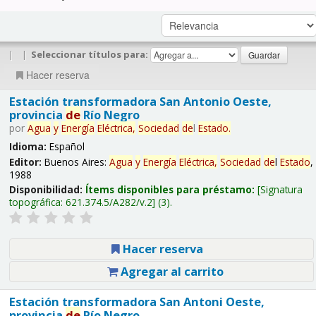
|
|
Seleccionar títulos para:
Hacer reserva
Estación transformadora San Antonio Oeste,
provincia
de
Río Negro
por
Agua
y
Energía
Eléctrica,
Sociedad
de
l
Estado
.
Idioma:
Español
Editor:
Buenos Aires:
Agua
y
Energía
Eléctrica,
Sociedad
de
l
Estado
,
1988
Disponibilidad:
Ítems disponibles para préstamo:
Signatura
topográfica:
621.374.5/A282/v.2
(3).
Hacer reserva
Agregar al carrito
Estación transformadora San Antoni Oeste,
provincia
de
Río Negro