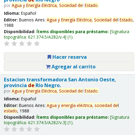
por
Agua
y
Energía
Eléctrica,
Sociedad
de
l
Estado
.
Idioma:
Español
Editor:
Buenos Aires:
Agua
y
Energía
Eléctrica,
Sociedad
de
l
Estado
,
1988
Disponibilidad:
Ítems disponibles para préstamo:
Signatura
topográfica:
621.374.5/A282/v.4
(1).
Hacer reserva
Agregar al carrito
Estacion transformadora San Antonio Oeste,
provincia
de
Río Negro.
por
Agua
y
Energía
Eléctrica,
Sociedad
de
l
Estado
.
Idioma:
Español
Editor:
Buenos Aires:
Agua
y
energía
eléctrica,
sociedad
de
l
estado
, 1988
Disponibilidad:
Ítems disponibles para préstamo:
Signatura
topográfica:
621.374.5/A282/v.3
(1).