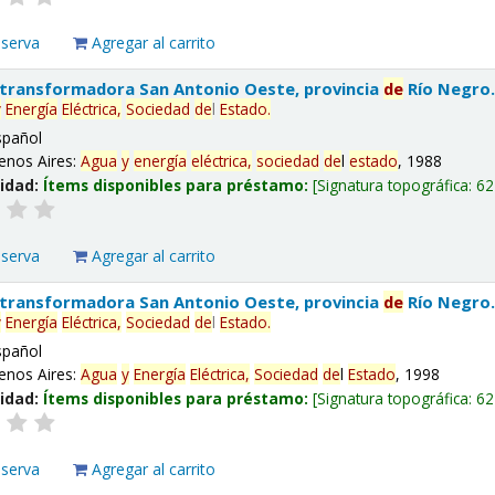
eserva
Agregar al carrito
 transformadora San Antonio Oeste, provincia
de
Río Negro
y
Energía
Eléctrica,
Sociedad
de
l
Estado
.
spañol
enos Aires:
Agua
y
energía
eléctrica,
sociedad
de
l
estado
, 1988
lidad:
Ítems disponibles para préstamo:
Signatura topográfica:
62
eserva
Agregar al carrito
 transformadora San Antonio Oeste, provincia
de
Río Negro
y
Energía
Eléctrica,
Sociedad
de
l
Estado
.
spañol
enos Aires:
Agua
y
Energía
Eléctrica,
Sociedad
de
l
Estado
, 1998
lidad:
Ítems disponibles para préstamo:
Signatura topográfica:
62
eserva
Agregar al carrito