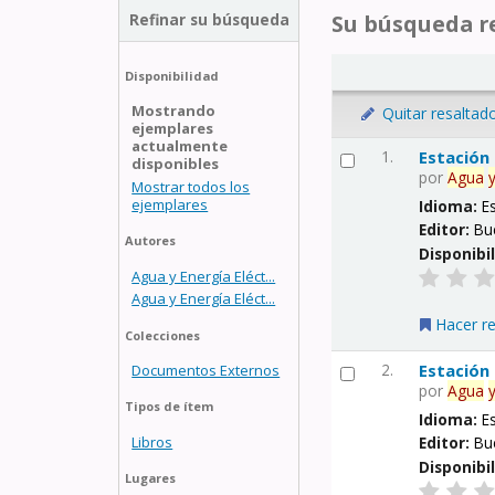
Refinar su búsqueda
Su búsqueda re
Disponibilidad
Mostrando
Quitar resaltad
ejemplares
actualmente
1.
Estación
disponibles
por
Agua
Mostrar todos los
ejemplares
Idioma:
E
Editor:
Bu
Autores
Disponibi
Agua y Energía Eléct...
Agua y Energía Eléct...
Hacer r
Colecciones
2.
Estación
Documentos Externos
por
Agua
Tipos de ítem
Idioma:
E
Libros
Editor:
Bu
Disponibi
Lugares