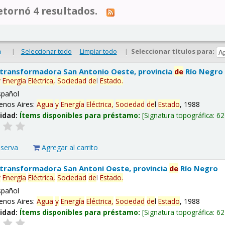
tornó 4 resultados.
|
Seleccionar todo
Limpiar todo
|
Seleccionar títulos para:
o
 transformadora San Antonio Oeste, provincia
de
Río Negro
y
Energía
Eléctrica,
Sociedad
de
l
Estado
.
spañol
enos Aires:
Agua
y
Energía
Eléctrica,
Sociedad
de
l
Estado
, 1988
lidad:
Ítems disponibles para préstamo:
Signatura topográfica:
62
eserva
Agregar al carrito
 transformadora San Antoni Oeste, provincia
de
Río Negro
y
Energía
Eléctrica,
Sociedad
de
l
Estado
.
spañol
enos Aires:
Agua
y
Energía
Eléctrica,
Sociedad
de
l
Estado
, 1988
lidad:
Ítems disponibles para préstamo:
Signatura topográfica:
62