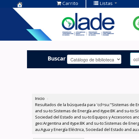
Carrito
Listas
Centro de
Documentación
OLADE -
Buscar
Inicio
›
Resultados de la búsqueda para 'ccl=su:"Sistemas de E
and su-to:Sistemas de Energía and itype:BK and su-to:Si
Sociedad del Estado and su-to:Equipos y Accesorios and
geo:Argentina and itype:BK and su-to:Sistemas de Energ
au:Agua y Energía Eléctrica, Sociedad del Estado and au: