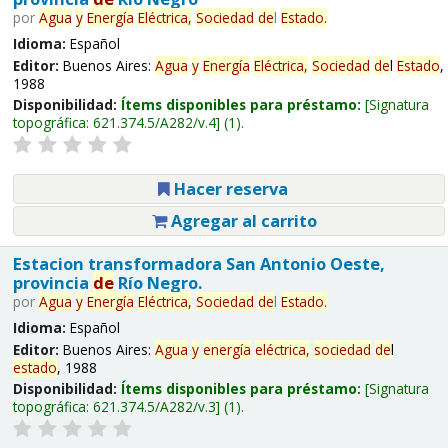
por
Agua
y
Energía
Eléctrica,
Sociedad
de
l
Estado
.
Idioma:
Español
Editor:
Buenos Aires:
Agua
y
Energía
Eléctrica,
Sociedad
de
l
Estado
,
1988
Disponibilidad:
Ítems disponibles para préstamo:
Signatura
topográfica:
621.374.5/A282/v.4
(1).
Hacer reserva
Agregar al carrito
Estacion transformadora San Antonio Oeste,
provincia
de
Río Negro.
por
Agua
y
Energía
Eléctrica,
Sociedad
de
l
Estado
.
Idioma:
Español
Editor:
Buenos Aires:
Agua
y
energía
eléctrica,
sociedad
de
l
estado
, 1988
Disponibilidad:
Ítems disponibles para préstamo:
Signatura
topográfica:
621.374.5/A282/v.3
(1).