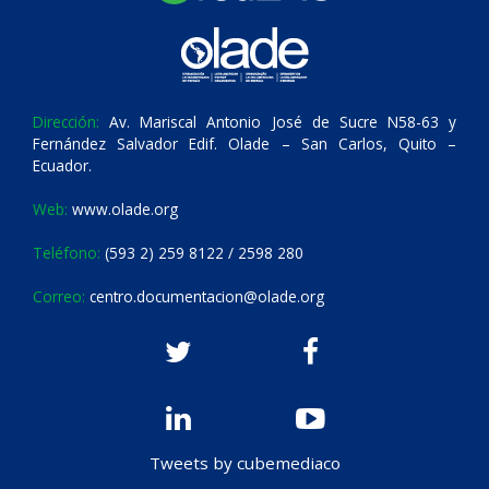
Dirección:
Av. Mariscal Antonio José de Sucre N58-63 y
Fernández Salvador Edif. Olade – San Carlos, Quito –
Ecuador.
Web:
www.olade.org
Teléfono:
(593 2) 259 8122 / 2598 280
Correo:
centro.documentacion@olade.org
Tweets by cubemediaco