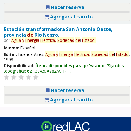
Hacer reserva
Agregar al carrito
Estación transformadora San Antonio Oeste,
provincia
de
Río Negro.
por
Agua
y
Energía
Eléctrica,
Sociedad
de
l
Estado
.
Idioma:
Español
Editor:
Buenos Aires:
Agua
y
Energía
Eléctrica,
Sociedad
de
l
Estado
,
1998
Disponibilidad:
Ítems disponibles para préstamo:
Signatura
topográfica:
621.374.5/A282/v.1
(1).
Hacer reserva
Agregar al carrito