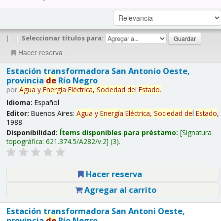
|
|
Seleccionar títulos para:
Hacer reserva
Estación transformadora San Antonio Oeste,
provincia
de
Río Negro
por
Agua
y
Energía
Eléctrica,
Sociedad
de
l
Estado
.
Idioma:
Español
Editor:
Buenos Aires:
Agua
y
Energía
Eléctrica,
Sociedad
de
l
Estado
,
1988
Disponibilidad:
Ítems disponibles para préstamo:
Signatura
topográfica:
621.374.5/A282/v.2
(3).
Hacer reserva
Agregar al carrito
Estación transformadora San Antoni Oeste,
provincia
de
Río Negro