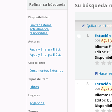
Refinar su búsqueda
Su búsqueda re
Disponibilidad
Limitar a ítems
Quitar resaltad
actualmente
disponibles.
1.
Estación
por
Agua
Autores
Idioma:
E
Agua y Energía Eléct...
Editor:
Bu
Agua y Energía Eléct...
Disponibi
Colecciones
Documentos Externos
Hacer r
Tipos de ítem
2.
Estación
Libros
por
Agua
Idioma:
E
Lugares
Editor:
Bu
Argentina
Disponibi
Temas