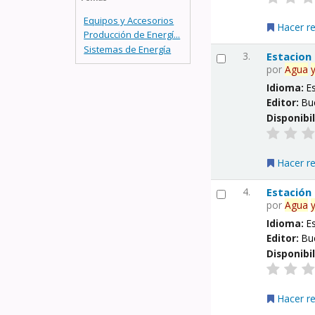
Equipos y Accesorios
Hacer r
Producción de Energí...
Sistemas de Energía
3.
Estacion
por
Agua
Idioma:
E
Editor:
Bu
Disponibi
Hacer r
4.
Estación
por
Agua
Idioma:
E
Editor:
Bu
Disponibi
Hacer r