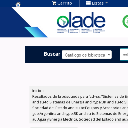
Carrito
Listas
Centro de
Documentación
OLADE -
Buscar
Inicio
›
Resultados de la búsqueda para 'ccl=su:"Sistemas de E
and su-to:Sistemas de Energía and itype:BK and su-to:Si
Sociedad del Estado and su-to:Equipos y Accesorios and
geo:Argentina and itype:BK and su-to:Sistemas de Energ
au:Agua y Energía Eléctrica, Sociedad del Estado and au: