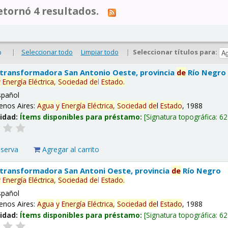
tornó 4 resultados.
|
Seleccionar todo
Limpiar todo
|
Seleccionar títulos para:
o
 transformadora San Antonio Oeste, provincia
de
Río Negro
y
Energía
Eléctrica,
Sociedad
de
l
Estado
.
spañol
enos Aires:
Agua
y
Energía
Eléctrica,
Sociedad
de
l
Estado
, 1988
lidad:
Ítems disponibles para préstamo:
Signatura topográfica:
62
eserva
Agregar al carrito
 transformadora San Antoni Oeste, provincia
de
Río Negro
y
Energía
Eléctrica,
Sociedad
de
l
Estado
.
spañol
enos Aires:
Agua
y
Energía
Eléctrica,
Sociedad
de
l
Estado
, 1988
lidad:
Ítems disponibles para préstamo:
Signatura topográfica:
62