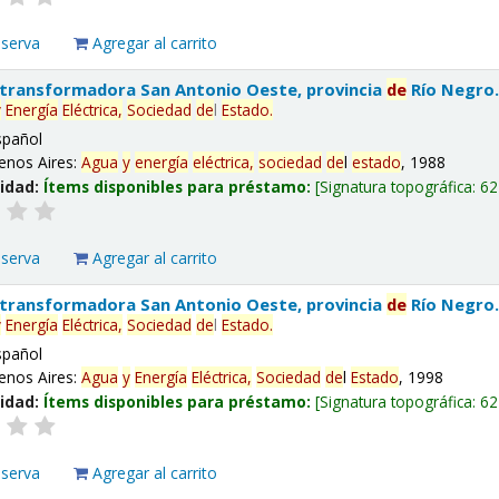
eserva
Agregar al carrito
 transformadora San Antonio Oeste, provincia
de
Río Negro
y
Energía
Eléctrica,
Sociedad
de
l
Estado
.
spañol
enos Aires:
Agua
y
energía
eléctrica,
sociedad
de
l
estado
, 1988
lidad:
Ítems disponibles para préstamo:
Signatura topográfica:
62
eserva
Agregar al carrito
 transformadora San Antonio Oeste, provincia
de
Río Negro
y
Energía
Eléctrica,
Sociedad
de
l
Estado
.
spañol
enos Aires:
Agua
y
Energía
Eléctrica,
Sociedad
de
l
Estado
, 1998
lidad:
Ítems disponibles para préstamo:
Signatura topográfica:
62
eserva
Agregar al carrito