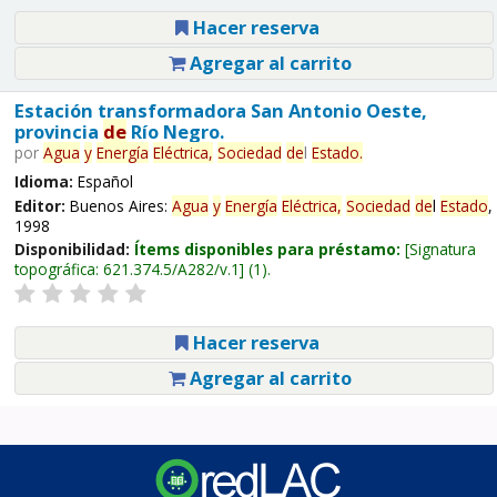
Hacer reserva
Agregar al carrito
Estación transformadora San Antonio Oeste,
provincia
de
Río Negro.
por
Agua
y
Energía
Eléctrica,
Sociedad
de
l
Estado
.
Idioma:
Español
Editor:
Buenos Aires:
Agua
y
Energía
Eléctrica,
Sociedad
de
l
Estado
,
1998
Disponibilidad:
Ítems disponibles para préstamo:
Signatura
topográfica:
621.374.5/A282/v.1
(1).
Hacer reserva
Agregar al carrito