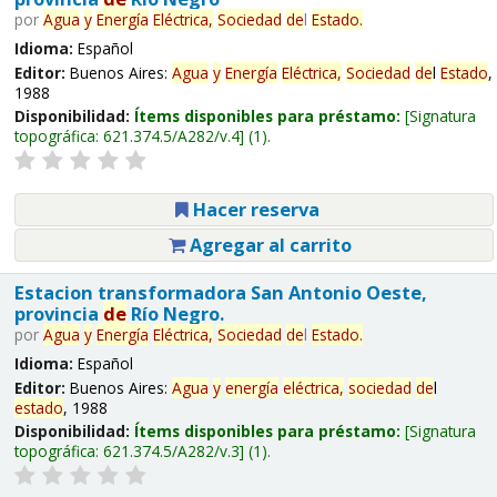
por
Agua
y
Energía
Eléctrica,
Sociedad
de
l
Estado
.
Idioma:
Español
Editor:
Buenos Aires:
Agua
y
Energía
Eléctrica,
Sociedad
de
l
Estado
,
1988
Disponibilidad:
Ítems disponibles para préstamo:
Signatura
topográfica:
621.374.5/A282/v.4
(1).
Hacer reserva
Agregar al carrito
Estacion transformadora San Antonio Oeste,
provincia
de
Río Negro.
por
Agua
y
Energía
Eléctrica,
Sociedad
de
l
Estado
.
Idioma:
Español
Editor:
Buenos Aires:
Agua
y
energía
eléctrica,
sociedad
de
l
estado
, 1988
Disponibilidad:
Ítems disponibles para préstamo:
Signatura
topográfica:
621.374.5/A282/v.3
(1).