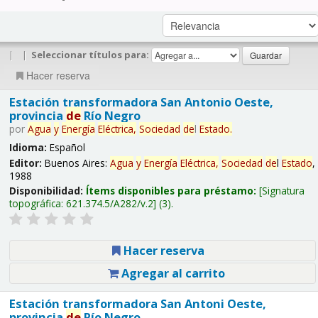
|
|
Seleccionar títulos para:
Hacer reserva
Estación transformadora San Antonio Oeste,
provincia
de
Río Negro
por
Agua
y
Energía
Eléctrica,
Sociedad
de
l
Estado
.
Idioma:
Español
Editor:
Buenos Aires:
Agua
y
Energía
Eléctrica,
Sociedad
de
l
Estado
,
1988
Disponibilidad:
Ítems disponibles para préstamo:
Signatura
topográfica:
621.374.5/A282/v.2
(3).
Hacer reserva
Agregar al carrito
Estación transformadora San Antoni Oeste,
provincia
de
Río Negro