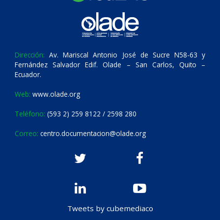
Dirección:
Av. Mariscal Antonio José de Sucre N58-63 y
Fernández Salvador Edif. Olade – San Carlos, Quito –
Ecuador.
Web:
www.olade.org
Teléfono:
(593 2) 259 8122 / 2598 280
Correo:
centro.documentacion@olade.org
Tweets by cubemediaco