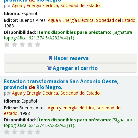
por
Agua
y
Energía
Eléctrica,
Sociedad
de
l
Estado
.
Idioma:
Español
Editor:
Buenos Aires:
Agua
y
Energía
Eléctrica,
Sociedad
de
l
Estado
,
1988
Disponibilidad:
Ítems disponibles para préstamo:
Signatura
topográfica:
621.374.5/A282/v.4
(1).
Hacer reserva
Agregar al carrito
Estacion transformadora San Antonio Oeste,
provincia
de
Río Negro.
por
Agua
y
Energía
Eléctrica,
Sociedad
de
l
Estado
.
Idioma:
Español
Editor:
Buenos Aires:
Agua
y
energía
eléctrica,
sociedad
de
l
estado
, 1988
Disponibilidad:
Ítems disponibles para préstamo:
Signatura
topográfica:
621.374.5/A282/v.3
(1).