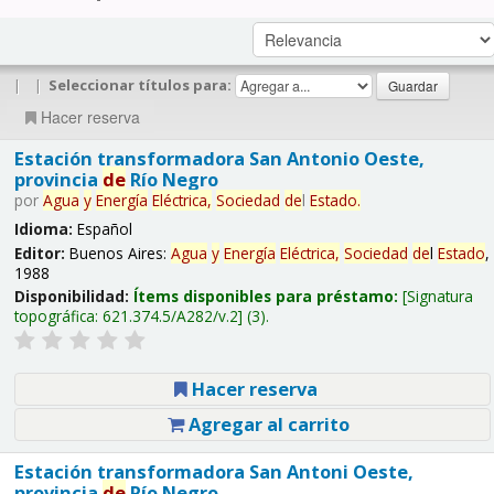
|
|
Seleccionar títulos para:
Hacer reserva
Estación transformadora San Antonio Oeste,
provincia
de
Río Negro
por
Agua
y
Energía
Eléctrica,
Sociedad
de
l
Estado
.
Idioma:
Español
Editor:
Buenos Aires:
Agua
y
Energía
Eléctrica,
Sociedad
de
l
Estado
,
1988
Disponibilidad:
Ítems disponibles para préstamo:
Signatura
topográfica:
621.374.5/A282/v.2
(3).
Hacer reserva
Agregar al carrito
Estación transformadora San Antoni Oeste,
provincia
de
Río Negro