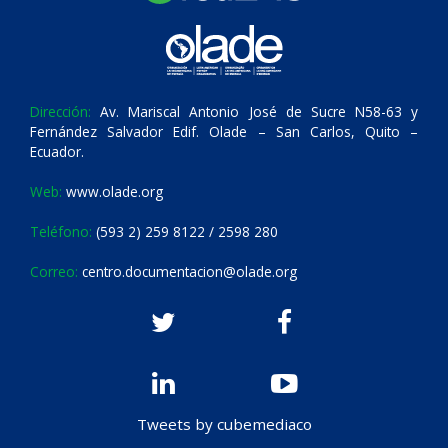
Dirección:
Av. Mariscal Antonio José de Sucre N58-63 y
Fernández Salvador Edif. Olade – San Carlos, Quito –
Ecuador.
Web:
www.olade.org
Teléfono:
(593 2) 259 8122 / 2598 280
Correo:
centro.documentacion@olade.org
Tweets by cubemediaco