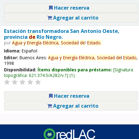
Hacer reserva
Agregar al carrito
Estación transformadora San Antonio Oeste,
provincia
de
Río Negro.
por
Agua
y
Energía
Eléctrica,
Sociedad
de
l
Estado
.
Idioma:
Español
Editor:
Buenos Aires:
Agua
y
Energía
Eléctrica,
Sociedad
de
l
Estado
,
1998
Disponibilidad:
Ítems disponibles para préstamo:
Signatura
topográfica:
621.374.5/A282/v.1
(1).
Hacer reserva
Agregar al carrito