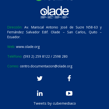
Dirección:
Av. Mariscal Antonio José de Sucre N58-63 y
Fernández Salvador Edif. Olade – San Carlos, Quito –
Ecuador.
Web:
www.olade.org
Teléfono:
(593 2) 259 8122 / 2598 280
Correo:
centro.documentacion@olade.org
Tweets by cubemediaco