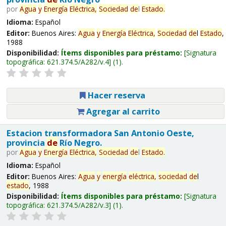
por
Agua
y
Energía
Eléctrica,
Sociedad
de
l
Estado
.
Idioma:
Español
Editor:
Buenos Aires:
Agua
y
Energía
Eléctrica,
Sociedad
de
l
Estado
,
1988
Disponibilidad:
Ítems disponibles para préstamo:
Signatura
topográfica:
621.374.5/A282/v.4
(1).
Hacer reserva
Agregar al carrito
Estacion transformadora San Antonio Oeste,
provincia
de
Río Negro.
por
Agua
y
Energía
Eléctrica,
Sociedad
de
l
Estado
.
Idioma:
Español
Editor:
Buenos Aires:
Agua
y
energía
eléctrica,
sociedad
de
l
estado
, 1988
Disponibilidad:
Ítems disponibles para préstamo:
Signatura
topográfica:
621.374.5/A282/v.3
(1).