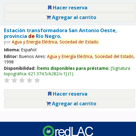
Hacer reserva
Agregar al carrito
Estación transformadora San Antonio Oeste,
provincia
de
Río Negro.
por
Agua
y
Energía
Eléctrica,
Sociedad
de
l
Estado
.
Idioma:
Español
Editor:
Buenos Aires:
Agua
y
Energía
Eléctrica,
Sociedad
de
l
Estado
,
1998
Disponibilidad:
Ítems disponibles para préstamo:
Signatura
topográfica:
621.374.5/A282/v.1
(1).
Hacer reserva
Agregar al carrito