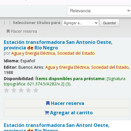
|
|
Seleccionar títulos para:
Hacer reserva
Estación transformadora San Antonio Oeste,
provincia
de
Río Negro
por
Agua
y
Energía
Eléctrica,
Sociedad
de
l
Estado
.
Idioma:
Español
Editor:
Buenos Aires:
Agua
y
Energía
Eléctrica,
Sociedad
de
l
Estado
,
1988
Disponibilidad:
Ítems disponibles para préstamo:
Signatura
topográfica:
621.374.5/A282/v.2
(3).
Hacer reserva
Agregar al carrito
Estación transformadora San Antoni Oeste,
provincia
de
Río Negro