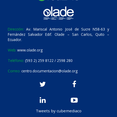
Dirección:
Av. Mariscal Antonio José de Sucre N58-63 y
Fernández Salvador Edif. Olade – San Carlos, Quito –
Ecuador.
Web:
www.olade.org
Teléfono:
(593 2) 259 8122 / 2598 280
Correo:
centro.documentacion@olade.org
Tweets by cubemediaco