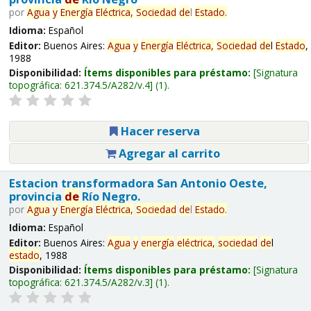
por
Agua
y
Energía
Eléctrica,
Sociedad
de
l
Estado
.
Idioma:
Español
Editor:
Buenos Aires:
Agua
y
Energía
Eléctrica,
Sociedad
de
l
Estado
,
1988
Disponibilidad:
Ítems disponibles para préstamo:
Signatura
topográfica:
621.374.5/A282/v.4
(1).
Hacer reserva
Agregar al carrito
Estacion transformadora San Antonio Oeste,
provincia
de
Río Negro.
por
Agua
y
Energía
Eléctrica,
Sociedad
de
l
Estado
.
Idioma:
Español
Editor:
Buenos Aires:
Agua
y
energía
eléctrica,
sociedad
de
l
estado
, 1988
Disponibilidad:
Ítems disponibles para préstamo:
Signatura
topográfica:
621.374.5/A282/v.3
(1).