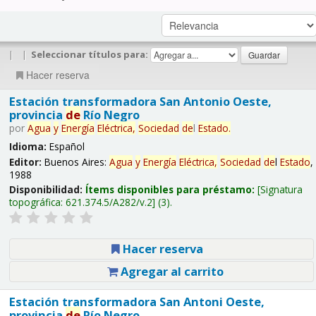
|
|
Seleccionar títulos para:
Hacer reserva
Estación transformadora San Antonio Oeste,
provincia
de
Río Negro
por
Agua
y
Energía
Eléctrica,
Sociedad
de
l
Estado
.
Idioma:
Español
Editor:
Buenos Aires:
Agua
y
Energía
Eléctrica,
Sociedad
de
l
Estado
,
1988
Disponibilidad:
Ítems disponibles para préstamo:
Signatura
topográfica:
621.374.5/A282/v.2
(3).
Hacer reserva
Agregar al carrito
Estación transformadora San Antoni Oeste,
provincia
de
Río Negro