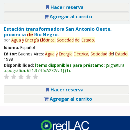
Hacer reserva
Agregar al carrito
Estación transformadora San Antonio Oeste,
provincia
de
Río Negro.
por
Agua
y
Energía
Eléctrica,
Sociedad
de
l
Estado
.
Idioma:
Español
Editor:
Buenos Aires:
Agua
y
Energía
Eléctrica,
Sociedad
de
l
Estado
,
1998
Disponibilidad:
Ítems disponibles para préstamo:
Signatura
topográfica:
621.374.5/A282/v.1
(1).
Hacer reserva
Agregar al carrito