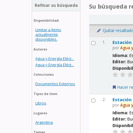
Refinar su búsqueda
Su búsqueda re
Disponibilidad
Limitar a ítems
Quitar resaltad
actualmente
disponibles.
1.
Estación
por
Agua
Autores
Idioma:
E
Agua y Energía Eléct...
Editor:
Bu
Agua y Energía Eléct...
Disponibi
Colecciones
Documentos Externos
Hacer r
Tipos de ítem
2.
Estación
Libros
por
Agua
Idioma:
E
Lugares
Editor:
Bu
Argentina
Disponibi
Temas