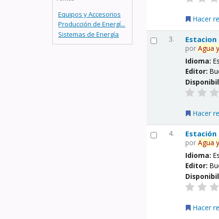
Equipos y Accesorios
Hacer r
Producción de Energí...
Sistemas de Energía
3.
Estacion
por
Agua
Idioma:
E
Editor:
Bu
Disponibi
Hacer r
4.
Estación
por
Agua
Idioma:
E
Editor:
Bu
Disponibi
Hacer r