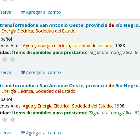
eserva
Agregar al carrito
 transformadora San Antonio Oeste, provincia
de
Río Negro
y
Energía
Eléctrica,
Sociedad
de
l
Estado
.
spañol
enos Aires:
Agua
y
energía
eléctrica,
sociedad
de
l
estado
, 1988
lidad:
Ítems disponibles para préstamo:
Signatura topográfica:
62
eserva
Agregar al carrito
 transformadora San Antonio Oeste, provincia
de
Río Negro
y
Energía
Eléctrica,
Sociedad
de
l
Estado
.
spañol
enos Aires:
Agua
y
Energía
Eléctrica,
Sociedad
de
l
Estado
, 1998
lidad:
Ítems disponibles para préstamo:
Signatura topográfica:
62
eserva
Agregar al carrito