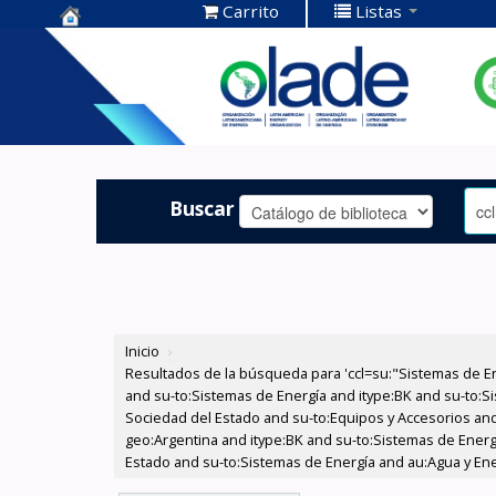
Carrito
Listas
Centro de
Documentación
OLADE -
Buscar
Inicio
›
Resultados de la búsqueda para 'ccl=su:"Sistemas de E
and su-to:Sistemas de Energía and itype:BK and su-to:Si
Sociedad del Estado and su-to:Equipos y Accesorios and
geo:Argentina and itype:BK and su-to:Sistemas de Energ
Estado and su-to:Sistemas de Energía and au:Agua y Ener