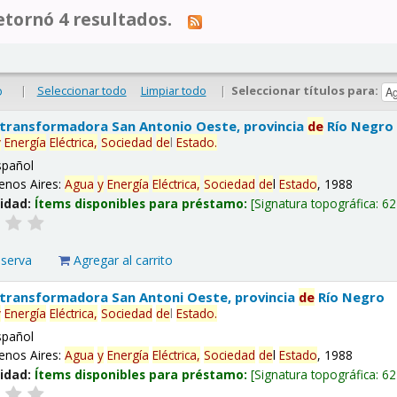
tornó 4 resultados.
|
Seleccionar todo
Limpiar todo
|
Seleccionar títulos para:
o
 transformadora San Antonio Oeste, provincia
de
Río Negro
y
Energía
Eléctrica,
Sociedad
de
l
Estado
.
spañol
enos Aires:
Agua
y
Energía
Eléctrica,
Sociedad
de
l
Estado
, 1988
lidad:
Ítems disponibles para préstamo:
Signatura topográfica:
62
eserva
Agregar al carrito
 transformadora San Antoni Oeste, provincia
de
Río Negro
y
Energía
Eléctrica,
Sociedad
de
l
Estado
.
spañol
enos Aires:
Agua
y
Energía
Eléctrica,
Sociedad
de
l
Estado
, 1988
lidad:
Ítems disponibles para préstamo:
Signatura topográfica:
62