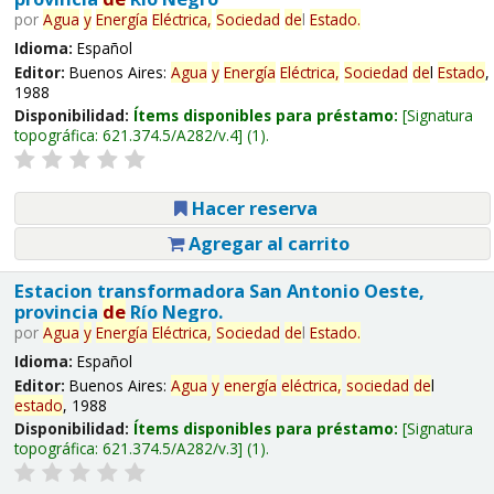
por
Agua
y
Energía
Eléctrica,
Sociedad
de
l
Estado
.
Idioma:
Español
Editor:
Buenos Aires:
Agua
y
Energía
Eléctrica,
Sociedad
de
l
Estado
,
1988
Disponibilidad:
Ítems disponibles para préstamo:
Signatura
topográfica:
621.374.5/A282/v.4
(1).
Hacer reserva
Agregar al carrito
Estacion transformadora San Antonio Oeste,
provincia
de
Río Negro.
por
Agua
y
Energía
Eléctrica,
Sociedad
de
l
Estado
.
Idioma:
Español
Editor:
Buenos Aires:
Agua
y
energía
eléctrica,
sociedad
de
l
estado
, 1988
Disponibilidad:
Ítems disponibles para préstamo:
Signatura
topográfica:
621.374.5/A282/v.3
(1).