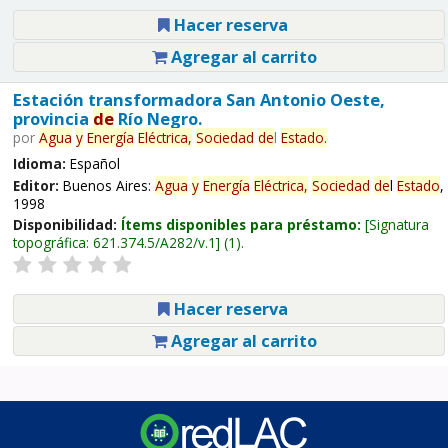
Hacer reserva
Agregar al carrito
Estación transformadora San Antonio Oeste,
provincia
de
Río Negro.
por
Agua
y
Energía
Eléctrica,
Sociedad
de
l
Estado
.
Idioma:
Español
Editor:
Buenos Aires:
Agua
y
Energía
Eléctrica,
Sociedad
de
l
Estado
,
1998
Disponibilidad:
Ítems disponibles para préstamo:
Signatura
topográfica:
621.374.5/A282/v.1
(1).
Hacer reserva
Agregar al carrito