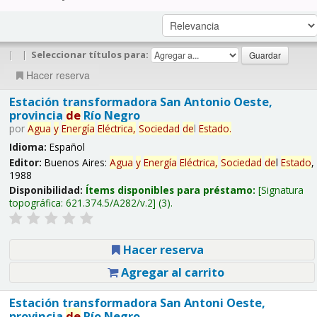
|
|
Seleccionar títulos para:
Hacer reserva
Estación transformadora San Antonio Oeste,
provincia
de
Río Negro
por
Agua
y
Energía
Eléctrica,
Sociedad
de
l
Estado
.
Idioma:
Español
Editor:
Buenos Aires:
Agua
y
Energía
Eléctrica,
Sociedad
de
l
Estado
,
1988
Disponibilidad:
Ítems disponibles para préstamo:
Signatura
topográfica:
621.374.5/A282/v.2
(3).
Hacer reserva
Agregar al carrito
Estación transformadora San Antoni Oeste,
provincia
de
Río Negro