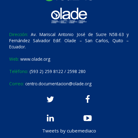
Dirección:
Av. Mariscal Antonio José de Sucre N58-63 y
Fernández Salvador Edif. Olade – San Carlos, Quito –
Ecuador.
Web:
www.olade.org
Teléfono:
(593 2) 259 8122 / 2598 280
Correo:
centro.documentacion@olade.org
Tweets by cubemediaco