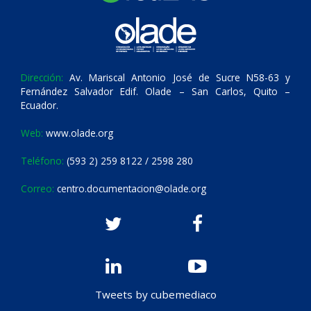
Dirección:
Av. Mariscal Antonio José de Sucre N58-63 y
Fernández Salvador Edif. Olade – San Carlos, Quito –
Ecuador.
Web:
www.olade.org
Teléfono:
(593 2) 259 8122 / 2598 280
Correo:
centro.documentacion@olade.org
Tweets by cubemediaco