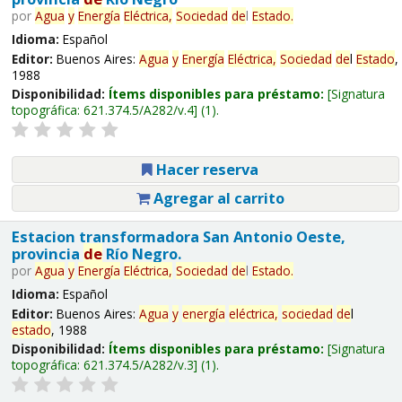
por
Agua
y
Energía
Eléctrica,
Sociedad
de
l
Estado
.
Idioma:
Español
Editor:
Buenos Aires:
Agua
y
Energía
Eléctrica,
Sociedad
de
l
Estado
,
1988
Disponibilidad:
Ítems disponibles para préstamo:
Signatura
topográfica:
621.374.5/A282/v.4
(1).
Hacer reserva
Agregar al carrito
Estacion transformadora San Antonio Oeste,
provincia
de
Río Negro.
por
Agua
y
Energía
Eléctrica,
Sociedad
de
l
Estado
.
Idioma:
Español
Editor:
Buenos Aires:
Agua
y
energía
eléctrica,
sociedad
de
l
estado
, 1988
Disponibilidad:
Ítems disponibles para préstamo:
Signatura
topográfica:
621.374.5/A282/v.3
(1).