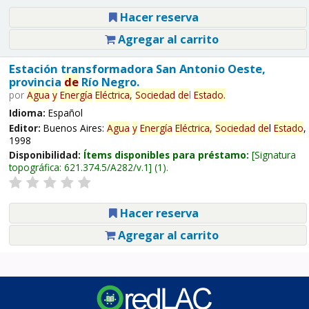
Hacer reserva
Agregar al carrito
Estación transformadora San Antonio Oeste,
provincia
de
Río Negro.
por
Agua
y
Energía
Eléctrica,
Sociedad
de
l
Estado
.
Idioma:
Español
Editor:
Buenos Aires:
Agua
y
Energía
Eléctrica,
Sociedad
de
l
Estado
,
1998
Disponibilidad:
Ítems disponibles para préstamo:
Signatura
topográfica:
621.374.5/A282/v.1
(1).
Hacer reserva
Agregar al carrito