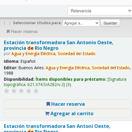
|
|
Seleccionar títulos para:
Hacer reserva
Estación transformadora San Antonio Oeste,
provincia
de
Río Negro
por
Agua
y
Energía
Eléctrica,
Sociedad
de
l
Estado
.
Idioma:
Español
Editor:
Buenos Aires:
Agua
y
Energía
Eléctrica,
Sociedad
de
l
Estado
,
1988
Disponibilidad:
Ítems disponibles para préstamo:
Signatura
topográfica:
621.374.5/A282/v.2
(3).
Hacer reserva
Agregar al carrito
Estación transformadora San Antoni Oeste,
provincia
de
Río Negro