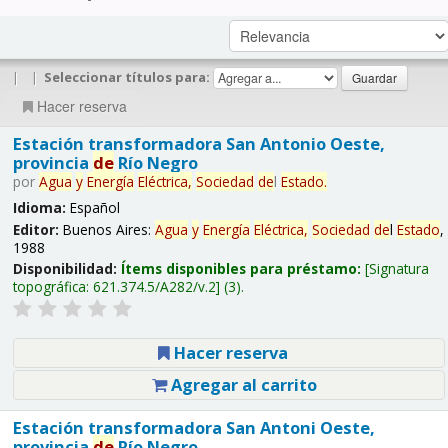
|
|
Seleccionar títulos para:
Hacer reserva
Estación transformadora San Antonio Oeste,
provincia
de
Río Negro
por
Agua
y
Energía
Eléctrica,
Sociedad
de
l
Estado
.
Idioma:
Español
Editor:
Buenos Aires:
Agua
y
Energía
Eléctrica,
Sociedad
de
l
Estado
,
1988
Disponibilidad:
Ítems disponibles para préstamo:
Signatura
topográfica:
621.374.5/A282/v.2
(3).
Hacer reserva
Agregar al carrito
Estación transformadora San Antoni Oeste,
provincia
de
Río Negro