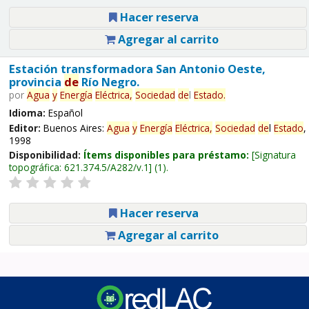
Hacer reserva
Agregar al carrito
Estación transformadora San Antonio Oeste,
provincia
de
Río Negro.
por
Agua
y
Energía
Eléctrica,
Sociedad
de
l
Estado
.
Idioma:
Español
Editor:
Buenos Aires:
Agua
y
Energía
Eléctrica,
Sociedad
de
l
Estado
,
1998
Disponibilidad:
Ítems disponibles para préstamo:
Signatura
topográfica:
621.374.5/A282/v.1
(1).
Hacer reserva
Agregar al carrito