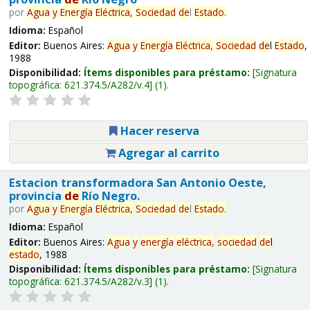
por
Agua
y
Energía
Eléctrica,
Sociedad
de
l
Estado
.
Idioma:
Español
Editor:
Buenos Aires:
Agua
y
Energía
Eléctrica,
Sociedad
de
l
Estado
,
1988
Disponibilidad:
Ítems disponibles para préstamo:
Signatura
topográfica:
621.374.5/A282/v.4
(1).
Hacer reserva
Agregar al carrito
Estacion transformadora San Antonio Oeste,
provincia
de
Río Negro.
por
Agua
y
Energía
Eléctrica,
Sociedad
de
l
Estado
.
Idioma:
Español
Editor:
Buenos Aires:
Agua
y
energía
eléctrica,
sociedad
de
l
estado
, 1988
Disponibilidad:
Ítems disponibles para préstamo:
Signatura
topográfica:
621.374.5/A282/v.3
(1).