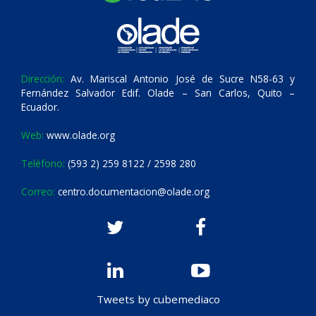
Dirección:
Av. Mariscal Antonio José de Sucre N58-63 y
Fernández Salvador Edif. Olade – San Carlos, Quito –
Ecuador.
Web:
www.olade.org
Teléfono:
(593 2) 259 8122 / 2598 280
Correo:
centro.documentacion@olade.org
Tweets by cubemediaco