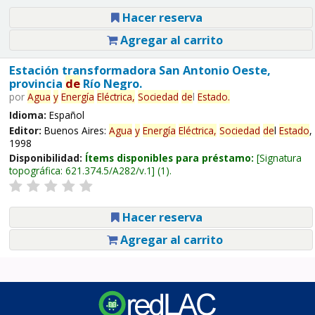
Hacer reserva
Agregar al carrito
Estación transformadora San Antonio Oeste,
provincia
de
Río Negro.
por
Agua
y
Energía
Eléctrica,
Sociedad
de
l
Estado
.
Idioma:
Español
Editor:
Buenos Aires:
Agua
y
Energía
Eléctrica,
Sociedad
de
l
Estado
,
1998
Disponibilidad:
Ítems disponibles para préstamo:
Signatura
topográfica:
621.374.5/A282/v.1
(1).
Hacer reserva
Agregar al carrito