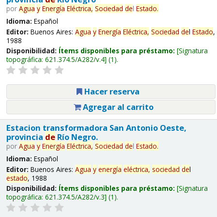
por
Agua
y
Energía
Eléctrica,
Sociedad
de
l
Estado
.
Idioma:
Español
Editor:
Buenos Aires:
Agua
y
Energía
Eléctrica,
Sociedad
de
l
Estado
,
1988
Disponibilidad:
Ítems disponibles para préstamo:
Signatura
topográfica:
621.374.5/A282/v.4
(1).
Hacer reserva
Agregar al carrito
Estacion transformadora San Antonio Oeste,
provincia
de
Río Negro.
por
Agua
y
Energía
Eléctrica,
Sociedad
de
l
Estado
.
Idioma:
Español
Editor:
Buenos Aires:
Agua
y
energía
eléctrica,
sociedad
de
l
estado
, 1988
Disponibilidad:
Ítems disponibles para préstamo:
Signatura
topográfica:
621.374.5/A282/v.3
(1).