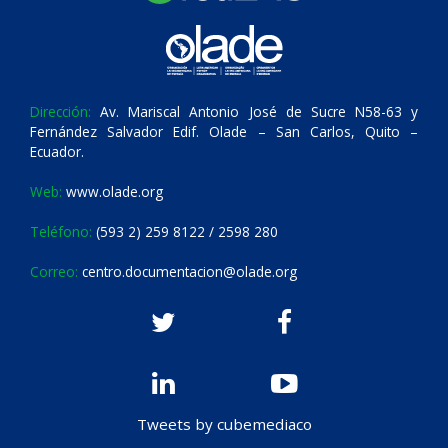
Dirección:
Av. Mariscal Antonio José de Sucre N58-63 y
Fernández Salvador Edif. Olade – San Carlos, Quito –
Ecuador.
Web:
www.olade.org
Teléfono:
(593 2) 259 8122 / 2598 280
Correo:
centro.documentacion@olade.org
Tweets by cubemediaco