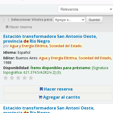
|
|
Seleccionar títulos para:
Hacer reserva
Estación transformadora San Antonio Oeste,
provincia
de
Río Negro
por
Agua
y
Energía
Eléctrica,
Sociedad
de
l
Estado
.
Idioma:
Español
Editor:
Buenos Aires:
Agua
y
Energía
Eléctrica,
Sociedad
de
l
Estado
,
1988
Disponibilidad:
Ítems disponibles para préstamo:
Signatura
topográfica:
621.374.5/A282/v.2
(3).
Hacer reserva
Agregar al carrito
Estación transformadora San Antoni Oeste,
provincia
de
Río Negro