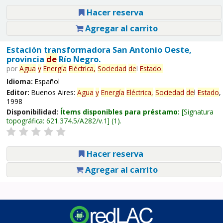
Hacer reserva
Agregar al carrito
Estación transformadora San Antonio Oeste,
provincia
de
Río Negro.
por
Agua
y
Energía
Eléctrica,
Sociedad
de
l
Estado
.
Idioma:
Español
Editor:
Buenos Aires:
Agua
y
Energía
Eléctrica,
Sociedad
de
l
Estado
,
1998
Disponibilidad:
Ítems disponibles para préstamo:
Signatura
topográfica:
621.374.5/A282/v.1
(1).
Hacer reserva
Agregar al carrito