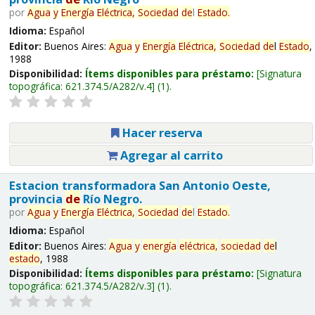
por
Agua
y
Energía
Eléctrica,
Sociedad
de
l
Estado
.
Idioma:
Español
Editor:
Buenos Aires:
Agua
y
Energía
Eléctrica,
Sociedad
de
l
Estado
,
1988
Disponibilidad:
Ítems disponibles para préstamo:
Signatura
topográfica:
621.374.5/A282/v.4
(1).
Hacer reserva
Agregar al carrito
Estacion transformadora San Antonio Oeste,
provincia
de
Río Negro.
por
Agua
y
Energía
Eléctrica,
Sociedad
de
l
Estado
.
Idioma:
Español
Editor:
Buenos Aires:
Agua
y
energía
eléctrica,
sociedad
de
l
estado
, 1988
Disponibilidad:
Ítems disponibles para préstamo:
Signatura
topográfica:
621.374.5/A282/v.3
(1).