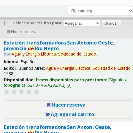
|
|
Seleccionar títulos para:
Hacer reserva
Estación transformadora San Antonio Oeste,
provincia
de
Río Negro
por
Agua
y
Energía
Eléctrica,
Sociedad
de
l
Estado
.
Idioma:
Español
Editor:
Buenos Aires:
Agua
y
Energía
Eléctrica,
Sociedad
de
l
Estado
,
1988
Disponibilidad:
Ítems disponibles para préstamo:
Signatura
topográfica:
621.374.5/A282/v.2
(3).
Hacer reserva
Agregar al carrito
Estación transformadora San Antoni Oeste,
provincia
de
Río Negro