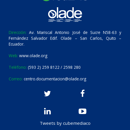
Dirección:
Av. Mariscal Antonio José de Sucre N58-63 y
Fernández Salvador Edif. Olade – San Carlos, Quito –
Ecuador.
Web:
www.olade.org
Teléfono:
(593 2) 259 8122 / 2598 280
Correo:
centro.documentacion@olade.org
Tweets by cubemediaco