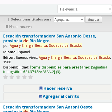
|
|
Seleccionar títulos para:
Hacer reserva
Estación transformadora San Antonio Oeste,
provincia
de
Río Negro
por
Agua
y
Energía
Eléctrica,
Sociedad
de
l
Estado
.
Idioma:
Español
Editor:
Buenos Aires:
Agua
y
Energía
Eléctrica,
Sociedad
de
l
Estado
,
1988
Disponibilidad:
Ítems disponibles para préstamo:
Signatura
topográfica:
621.374.5/A282/v.2
(3).
Hacer reserva
Agregar al carrito
Estación transformadora San Antoni Oeste,
provincia
de
Río Negro