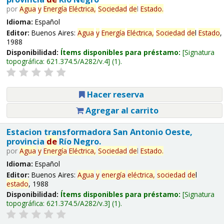
por
Agua
y
Energía
Eléctrica,
Sociedad
de
l
Estado
.
Idioma:
Español
Editor:
Buenos Aires:
Agua
y
Energía
Eléctrica,
Sociedad
de
l
Estado
,
1988
Disponibilidad:
Ítems disponibles para préstamo:
Signatura
topográfica:
621.374.5/A282/v.4
(1).
Hacer reserva
Agregar al carrito
Estacion transformadora San Antonio Oeste,
provincia
de
Río Negro.
por
Agua
y
Energía
Eléctrica,
Sociedad
de
l
Estado
.
Idioma:
Español
Editor:
Buenos Aires:
Agua
y
energía
eléctrica,
sociedad
de
l
estado
, 1988
Disponibilidad:
Ítems disponibles para préstamo:
Signatura
topográfica:
621.374.5/A282/v.3
(1).