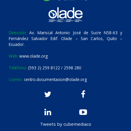
Dirección:
Av. Mariscal Antonio José de Sucre N58-63 y
Fernández Salvador Edif. Olade – San Carlos, Quito –
Ecuador.
Web:
www.olade.org
Teléfono:
(593 2) 259 8122 / 2598 280
Correo:
centro.documentacion@olade.org
Tweets by cubemediaco