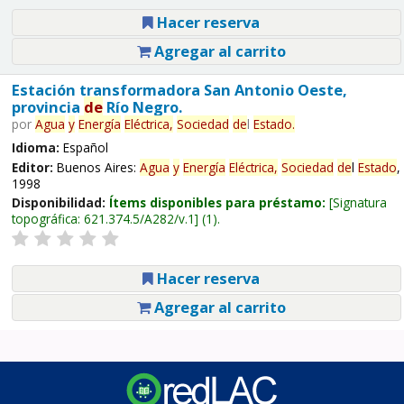
Hacer reserva
Agregar al carrito
Estación transformadora San Antonio Oeste,
provincia
de
Río Negro.
por
Agua
y
Energía
Eléctrica,
Sociedad
de
l
Estado
.
Idioma:
Español
Editor:
Buenos Aires:
Agua
y
Energía
Eléctrica,
Sociedad
de
l
Estado
,
1998
Disponibilidad:
Ítems disponibles para préstamo:
Signatura
topográfica:
621.374.5/A282/v.1
(1).
Hacer reserva
Agregar al carrito