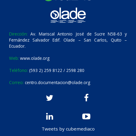
Dirección:
Av. Mariscal Antonio José de Sucre N58-63 y
Fernández Salvador Edif. Olade – San Carlos, Quito –
Ecuador.
Web:
www.olade.org
Teléfono:
(593 2) 259 8122 / 2598 280
Correo:
centro.documentacion@olade.org
Tweets by cubemediaco