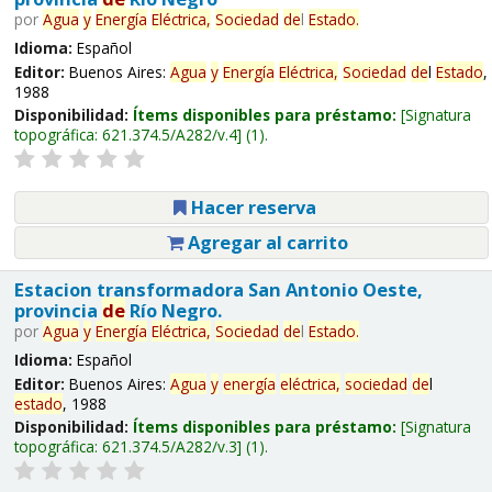
por
Agua
y
Energía
Eléctrica,
Sociedad
de
l
Estado
.
Idioma:
Español
Editor:
Buenos Aires:
Agua
y
Energía
Eléctrica,
Sociedad
de
l
Estado
,
1988
Disponibilidad:
Ítems disponibles para préstamo:
Signatura
topográfica:
621.374.5/A282/v.4
(1).
Hacer reserva
Agregar al carrito
Estacion transformadora San Antonio Oeste,
provincia
de
Río Negro.
por
Agua
y
Energía
Eléctrica,
Sociedad
de
l
Estado
.
Idioma:
Español
Editor:
Buenos Aires:
Agua
y
energía
eléctrica,
sociedad
de
l
estado
, 1988
Disponibilidad:
Ítems disponibles para préstamo:
Signatura
topográfica:
621.374.5/A282/v.3
(1).