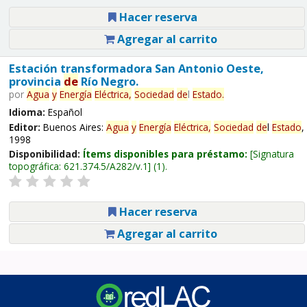
Hacer reserva
Agregar al carrito
Estación transformadora San Antonio Oeste,
provincia
de
Río Negro.
por
Agua
y
Energía
Eléctrica,
Sociedad
de
l
Estado
.
Idioma:
Español
Editor:
Buenos Aires:
Agua
y
Energía
Eléctrica,
Sociedad
de
l
Estado
,
1998
Disponibilidad:
Ítems disponibles para préstamo:
Signatura
topográfica:
621.374.5/A282/v.1
(1).
Hacer reserva
Agregar al carrito