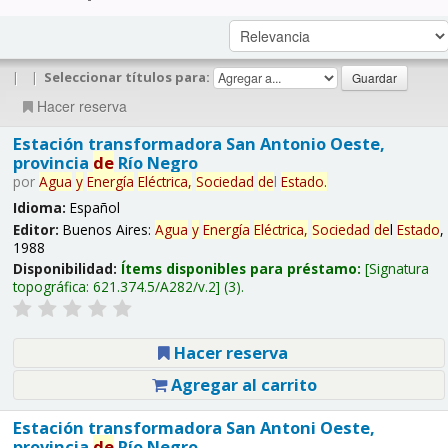
|
|
Seleccionar títulos para:
Hacer reserva
Estación transformadora San Antonio Oeste,
provincia
de
Río Negro
por
Agua
y
Energía
Eléctrica,
Sociedad
de
l
Estado
.
Idioma:
Español
Editor:
Buenos Aires:
Agua
y
Energía
Eléctrica,
Sociedad
de
l
Estado
,
1988
Disponibilidad:
Ítems disponibles para préstamo:
Signatura
topográfica:
621.374.5/A282/v.2
(3).
Hacer reserva
Agregar al carrito
Estación transformadora San Antoni Oeste,
provincia
de
Río Negro