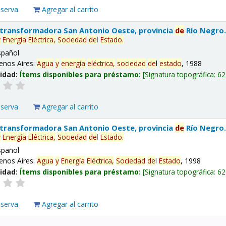
eserva
Agregar al carrito
 transformadora San Antonio Oeste, provincia
de
Río Negro
y
Energía
Eléctrica,
Sociedad
de
l
Estado
.
spañol
enos Aires:
Agua
y
energía
eléctrica,
sociedad
de
l
estado
, 1988
lidad:
Ítems disponibles para préstamo:
Signatura topográfica:
62
eserva
Agregar al carrito
 transformadora San Antonio Oeste, provincia
de
Río Negro
y
Energía
Eléctrica,
Sociedad
de
l
Estado
.
spañol
enos Aires:
Agua
y
Energía
Eléctrica,
Sociedad
de
l
Estado
, 1998
lidad:
Ítems disponibles para préstamo:
Signatura topográfica:
62
eserva
Agregar al carrito