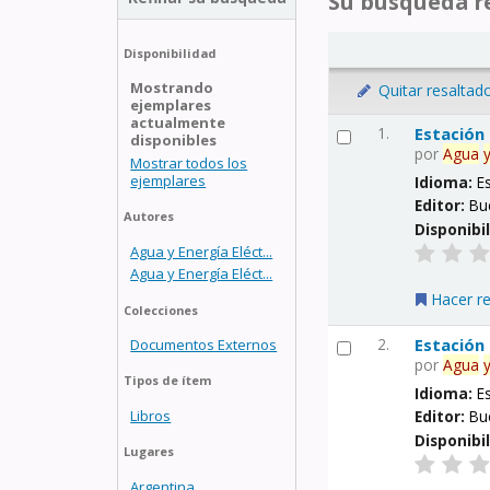
Su búsqueda re
Disponibilidad
Mostrando
Quitar resaltad
ejemplares
actualmente
1.
Estación
disponibles
por
Agua
Mostrar todos los
ejemplares
Idioma:
E
Editor:
Bu
Autores
Disponibi
Agua y Energía Eléct...
Agua y Energía Eléct...
Hacer r
Colecciones
2.
Estación
Documentos Externos
por
Agua
Tipos de ítem
Idioma:
E
Libros
Editor:
Bu
Disponibi
Lugares
Argentina