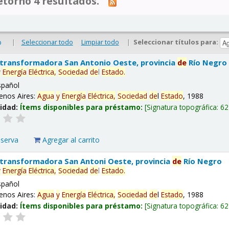
tornó 4 resultados.
|
Seleccionar todo
Limpiar todo
|
Seleccionar títulos para:
o
 transformadora San Antonio Oeste, provincia
de
Río Negro
y
Energía
Eléctrica,
Sociedad
de
l
Estado
.
spañol
enos Aires:
Agua
y
Energía
Eléctrica,
Sociedad
de
l
Estado
, 1988
lidad:
Ítems disponibles para préstamo:
Signatura topográfica:
62
eserva
Agregar al carrito
 transformadora San Antoni Oeste, provincia
de
Río Negro
y
Energía
Eléctrica,
Sociedad
de
l
Estado
.
spañol
enos Aires:
Agua
y
Energía
Eléctrica,
Sociedad
de
l
Estado
, 1988
lidad:
Ítems disponibles para préstamo:
Signatura topográfica:
62