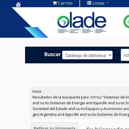
Carrito
Listas
Centro de
Documentación
OLADE -
Buscar
Inicio
›
Resultados de la búsqueda para 'ccl=su:"Sistemas de E
and su-to:Sistemas de Energía and itype:BK and su-to:Si
Sociedad del Estado and su-to:Equipos y Accesorios and
geo:Argentina and itype:BK and su-to:Sistemas de Energí
Refinar su búsqueda