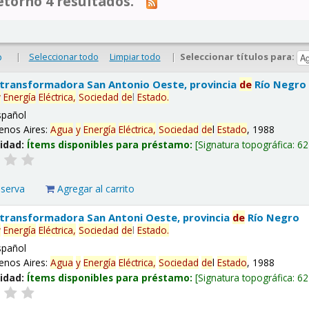
tornó 4 resultados.
|
Seleccionar todo
Limpiar todo
|
Seleccionar títulos para:
o
 transformadora San Antonio Oeste, provincia
de
Río Negro
y
Energía
Eléctrica,
Sociedad
de
l
Estado
.
spañol
enos Aires:
Agua
y
Energía
Eléctrica,
Sociedad
de
l
Estado
, 1988
lidad:
Ítems disponibles para préstamo:
Signatura topográfica:
62
eserva
Agregar al carrito
 transformadora San Antoni Oeste, provincia
de
Río Negro
y
Energía
Eléctrica,
Sociedad
de
l
Estado
.
spañol
enos Aires:
Agua
y
Energía
Eléctrica,
Sociedad
de
l
Estado
, 1988
lidad:
Ítems disponibles para préstamo:
Signatura topográfica:
62