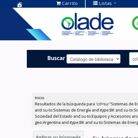
Carrito
Listas
Centro de
Documentación
OLADE -
Buscar
Inicio
›
Resultados de la búsqueda para 'ccl=su:"Sistemas de E
and su-to:Sistemas de Energía and itype:BK and su-to:Si
Sociedad del Estado and su-to:Equipos y Accesorios and
geo:Argentina and itype:BK and su-to:Sistemas de Energ
Refinar su búsqueda