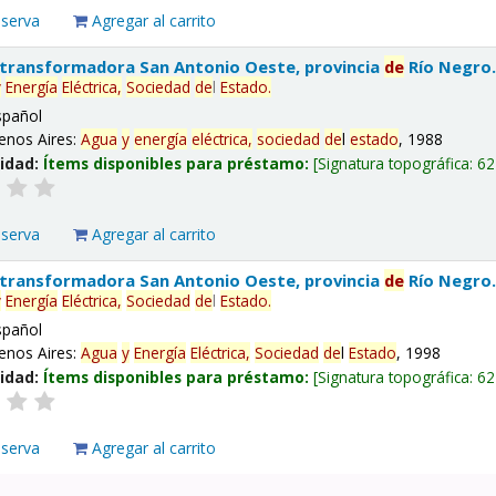
eserva
Agregar al carrito
 transformadora San Antonio Oeste, provincia
de
Río Negro
y
Energía
Eléctrica,
Sociedad
de
l
Estado
.
spañol
enos Aires:
Agua
y
energía
eléctrica,
sociedad
de
l
estado
, 1988
lidad:
Ítems disponibles para préstamo:
Signatura topográfica:
62
eserva
Agregar al carrito
 transformadora San Antonio Oeste, provincia
de
Río Negro
y
Energía
Eléctrica,
Sociedad
de
l
Estado
.
spañol
enos Aires:
Agua
y
Energía
Eléctrica,
Sociedad
de
l
Estado
, 1998
lidad:
Ítems disponibles para préstamo:
Signatura topográfica:
62
eserva
Agregar al carrito