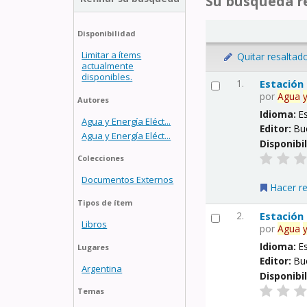
Su búsqueda re
Disponibilidad
Limitar a ítems
Quitar resaltad
actualmente
disponibles.
1.
Estación
por
Agua
Autores
Idioma:
E
Agua y Energía Eléct...
Editor:
Bu
Agua y Energía Eléct...
Disponibi
Colecciones
Documentos Externos
Hacer r
Tipos de ítem
2.
Estación
Libros
por
Agua
Idioma:
E
Lugares
Editor:
Bu
Argentina
Disponibi
Temas