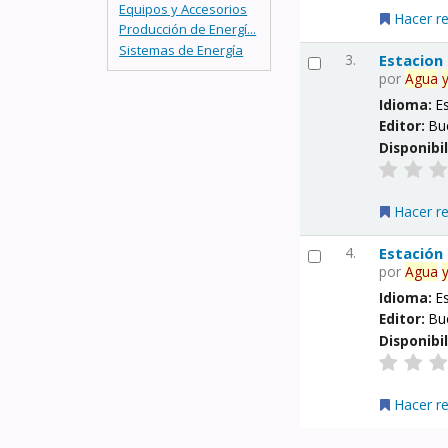
Equipos y Accesorios
Hacer r
Producción de Energí...
Sistemas de Energía
3.
Estacion
por
Agua
Idioma:
E
Editor:
Bu
Disponibi
Hacer r
4.
Estación
por
Agua
Idioma:
E
Editor:
Bu
Disponibi
Hacer r