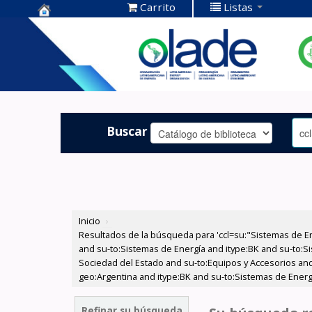
Carrito
Listas
Centro de
Documentación
OLADE -
Buscar
Inicio
›
Resultados de la búsqueda para 'ccl=su:"Sistemas de E
and su-to:Sistemas de Energía and itype:BK and su-to:Si
Sociedad del Estado and su-to:Equipos y Accesorios and
geo:Argentina and itype:BK and su-to:Sistemas de Energ
Refinar su búsqueda