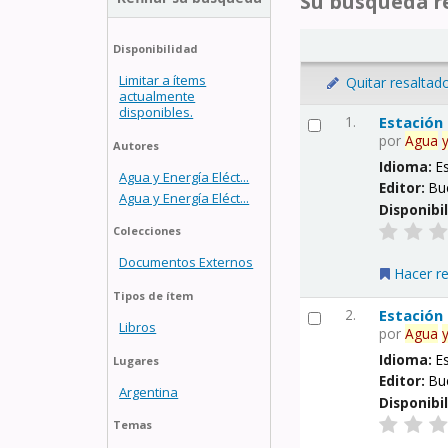
Su búsqueda re
Disponibilidad
Limitar a ítems
Quitar resaltad
actualmente
disponibles.
1.
Estación
por
Agua
Autores
Idioma:
E
Agua y Energía Eléct...
Editor:
Bu
Agua y Energía Eléct...
Disponibi
Colecciones
Documentos Externos
Hacer r
Tipos de ítem
2.
Estación
Libros
por
Agua
Idioma:
E
Lugares
Editor:
Bu
Argentina
Disponibi
Temas