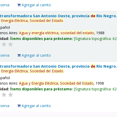
eserva
Agregar al carrito
 transformadora San Antonio Oeste, provincia
de
Río Negro
y
Energía
Eléctrica,
Sociedad
de
l
Estado
.
spañol
enos Aires:
Agua
y
energía
eléctrica,
sociedad
de
l
estado
, 1988
lidad:
Ítems disponibles para préstamo:
Signatura topográfica:
62
eserva
Agregar al carrito
 transformadora San Antonio Oeste, provincia
de
Río Negro
y
Energía
Eléctrica,
Sociedad
de
l
Estado
.
spañol
enos Aires:
Agua
y
Energía
Eléctrica,
Sociedad
de
l
Estado
, 1998
lidad:
Ítems disponibles para préstamo:
Signatura topográfica:
62
eserva
Agregar al carrito