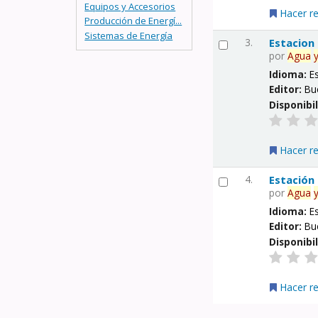
Equipos y Accesorios
Hacer r
Producción de Energí...
Sistemas de Energía
3.
Estacion
por
Agua
Idioma:
E
Editor:
Bu
Disponibi
Hacer r
4.
Estación
por
Agua
Idioma:
E
Editor:
Bu
Disponibi
Hacer r