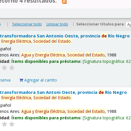
tornó 4 resultados.
|
Seleccionar todo
Limpiar todo
|
Seleccionar títulos para:
o
 transformadora San Antonio Oeste, provincia
de
Río Negro
y
Energía
Eléctrica,
Sociedad
de
l
Estado
.
spañol
enos Aires:
Agua
y
Energía
Eléctrica,
Sociedad
de
l
Estado
, 1988
lidad:
Ítems disponibles para préstamo:
Signatura topográfica:
62
eserva
Agregar al carrito
 transformadora San Antoni Oeste, provincia
de
Río Negro
y
Energía
Eléctrica,
Sociedad
de
l
Estado
.
spañol
enos Aires:
Agua
y
Energía
Eléctrica,
Sociedad
de
l
Estado
, 1988
lidad:
Ítems disponibles para préstamo:
Signatura topográfica:
62