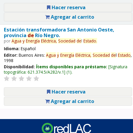
Hacer reserva
Agregar al carrito
Estación transformadora San Antonio Oeste,
provincia
de
Río Negro.
por
Agua
y
Energía
Eléctrica,
Sociedad
de
l
Estado
.
Idioma:
Español
Editor:
Buenos Aires:
Agua
y
Energía
Eléctrica,
Sociedad
de
l
Estado
,
1998
Disponibilidad:
Ítems disponibles para préstamo:
Signatura
topográfica:
621.374.5/A282/v.1
(1).
Hacer reserva
Agregar al carrito