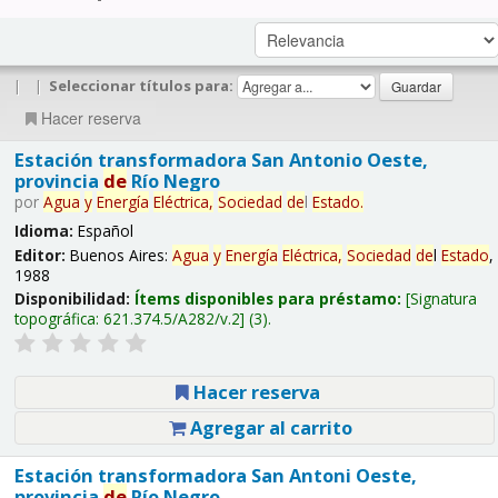
|
|
Seleccionar títulos para:
Hacer reserva
Estación transformadora San Antonio Oeste,
provincia
de
Río Negro
por
Agua
y
Energía
Eléctrica,
Sociedad
de
l
Estado
.
Idioma:
Español
Editor:
Buenos Aires:
Agua
y
Energía
Eléctrica,
Sociedad
de
l
Estado
,
1988
Disponibilidad:
Ítems disponibles para préstamo:
Signatura
topográfica:
621.374.5/A282/v.2
(3).
Hacer reserva
Agregar al carrito
Estación transformadora San Antoni Oeste,
provincia
de
Río Negro