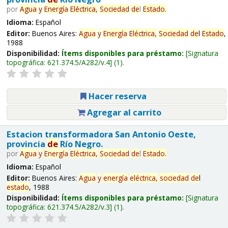
por
Agua
y
Energía
Eléctrica,
Sociedad
de
l
Estado
.
Idioma:
Español
Editor:
Buenos Aires:
Agua
y
Energía
Eléctrica,
Sociedad
de
l
Estado
,
1988
Disponibilidad:
Ítems disponibles para préstamo:
Signatura
topográfica:
621.374.5/A282/v.4
(1).
Hacer reserva
Agregar al carrito
Estacion transformadora San Antonio Oeste,
provincia
de
Río Negro.
por
Agua
y
Energía
Eléctrica,
Sociedad
de
l
Estado
.
Idioma:
Español
Editor:
Buenos Aires:
Agua
y
energía
eléctrica,
sociedad
de
l
estado
, 1988
Disponibilidad:
Ítems disponibles para préstamo:
Signatura
topográfica:
621.374.5/A282/v.3
(1).