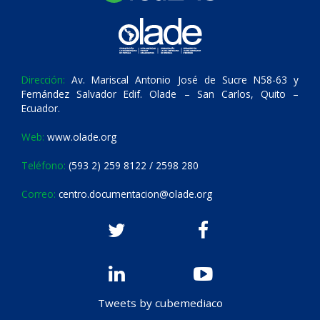
Dirección:
Av. Mariscal Antonio José de Sucre N58-63 y
Fernández Salvador Edif. Olade – San Carlos, Quito –
Ecuador.
Web:
www.olade.org
Teléfono:
(593 2) 259 8122 / 2598 280
Correo:
centro.documentacion@olade.org
Tweets by cubemediaco