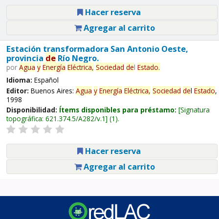
Hacer reserva
Agregar al carrito
Estación transformadora San Antonio Oeste,
provincia
de
Río Negro.
por
Agua
y
Energía
Eléctrica,
Sociedad
de
l
Estado
.
Idioma:
Español
Editor:
Buenos Aires:
Agua
y
Energía
Eléctrica,
Sociedad
de
l
Estado
,
1998
Disponibilidad:
Ítems disponibles para préstamo:
Signatura
topográfica:
621.374.5/A282/v.1
(1).
Hacer reserva
Agregar al carrito