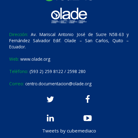
Dirección:
Av. Mariscal Antonio José de Sucre N58-63 y
Fernández Salvador Edif. Olade – San Carlos, Quito –
Ecuador.
Web:
www.olade.org
Teléfono:
(593 2) 259 8122 / 2598 280
Correo:
centro.documentacion@olade.org
Tweets by cubemediaco