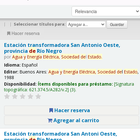
|
|
Seleccionar títulos para:
Hacer reserva
Estación transformadora San Antonio Oeste,
provincia
de
Río Negro
por
Agua
y
Energía
Eléctrica,
Sociedad
de
l
Estado
.
Idioma:
Español
Editor:
Buenos Aires:
Agua
y
Energía
Eléctrica,
Sociedad
de
l
Estado
,
1988
Disponibilidad:
Ítems disponibles para préstamo:
Signatura
topográfica:
621.374.5/A282/v.2
(3).
Hacer reserva
Agregar al carrito
Estación transformadora San Antoni Oeste,
provincia
de
Río Negro