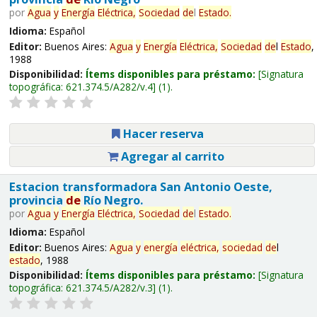
por
Agua
y
Energía
Eléctrica,
Sociedad
de
l
Estado
.
Idioma:
Español
Editor:
Buenos Aires:
Agua
y
Energía
Eléctrica,
Sociedad
de
l
Estado
,
1988
Disponibilidad:
Ítems disponibles para préstamo:
Signatura
topográfica:
621.374.5/A282/v.4
(1).
Hacer reserva
Agregar al carrito
Estacion transformadora San Antonio Oeste,
provincia
de
Río Negro.
por
Agua
y
Energía
Eléctrica,
Sociedad
de
l
Estado
.
Idioma:
Español
Editor:
Buenos Aires:
Agua
y
energía
eléctrica,
sociedad
de
l
estado
, 1988
Disponibilidad:
Ítems disponibles para préstamo:
Signatura
topográfica:
621.374.5/A282/v.3
(1).