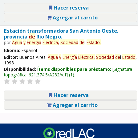
Hacer reserva
Agregar al carrito
Estación transformadora San Antonio Oeste,
provincia
de
Río Negro.
por
Agua
y
Energía
Eléctrica,
Sociedad
de
l
Estado
.
Idioma:
Español
Editor:
Buenos Aires:
Agua
y
Energía
Eléctrica,
Sociedad
de
l
Estado
,
1998
Disponibilidad:
Ítems disponibles para préstamo:
Signatura
topográfica:
621.374.5/A282/v.1
(1).
Hacer reserva
Agregar al carrito