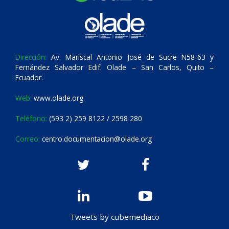
Dirección:
Av. Mariscal Antonio José de Sucre N58-63 y
Fernández Salvador Edif. Olade – San Carlos, Quito –
Ecuador.
Web:
www.olade.org
Teléfono:
(593 2) 259 8122 / 2598 280
Correo:
centro.documentacion@olade.org
Tweets by cubemediaco