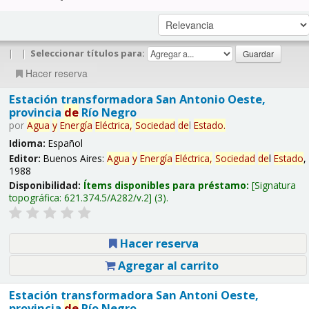
|
|
Seleccionar títulos para:
Hacer reserva
Estación transformadora San Antonio Oeste,
provincia
de
Río Negro
por
Agua
y
Energía
Eléctrica,
Sociedad
de
l
Estado
.
Idioma:
Español
Editor:
Buenos Aires:
Agua
y
Energía
Eléctrica,
Sociedad
de
l
Estado
,
1988
Disponibilidad:
Ítems disponibles para préstamo:
Signatura
topográfica:
621.374.5/A282/v.2
(3).
Hacer reserva
Agregar al carrito
Estación transformadora San Antoni Oeste,
provincia
de
Río Negro