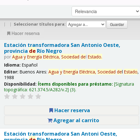
|
|
Seleccionar títulos para:
Hacer reserva
Estación transformadora San Antonio Oeste,
provincia
de
Río Negro
por
Agua
y
Energía
Eléctrica,
Sociedad
de
l
Estado
.
Idioma:
Español
Editor:
Buenos Aires:
Agua
y
Energía
Eléctrica,
Sociedad
de
l
Estado
,
1988
Disponibilidad:
Ítems disponibles para préstamo:
Signatura
topográfica:
621.374.5/A282/v.2
(3).
Hacer reserva
Agregar al carrito
Estación transformadora San Antoni Oeste,
provincia
de
Río Negro