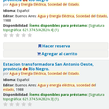
por
Agua
y
Energía
Eléctrica,
Sociedad
de
l
Estado
.
Idioma:
Español
Editor:
Buenos Aires:
Agua
y
Energía
Eléctrica,
Sociedad
de
l
Estado
,
1988
Disponibilidad:
Ítems disponibles para préstamo:
Signatura
topográfica:
621.374.5/A282/v.4
(1).
Hacer reserva
Agregar al carrito
Estacion transformadora San Antonio Oeste,
provincia
de
Río Negro.
por
Agua
y
Energía
Eléctrica,
Sociedad
de
l
Estado
.
Idioma:
Español
Editor:
Buenos Aires:
Agua
y
energía
eléctrica,
sociedad
de
l
estado
, 1988
Disponibilidad:
Ítems disponibles para préstamo:
Signatura
topográfica:
621.374.5/A282/v.3
(1).