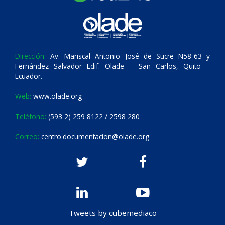
Dirección:
Av. Mariscal Antonio José de Sucre N58-63 y
Fernández Salvador Edif. Olade – San Carlos, Quito –
Ecuador.
Web:
www.olade.org
Teléfono:
(593 2) 259 8122 / 2598 280
Correo:
centro.documentacion@olade.org
Tweets by cubemediaco