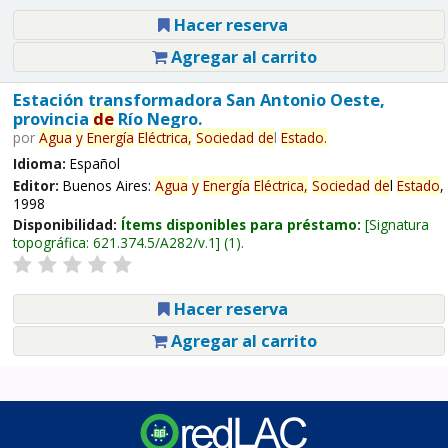
Hacer reserva
Agregar al carrito
Estación transformadora San Antonio Oeste,
provincia
de
Río Negro.
por
Agua
y
Energía
Eléctrica,
Sociedad
de
l
Estado
.
Idioma:
Español
Editor:
Buenos Aires:
Agua
y
Energía
Eléctrica,
Sociedad
de
l
Estado
,
1998
Disponibilidad:
Ítems disponibles para préstamo:
Signatura
topográfica:
621.374.5/A282/v.1
(1).
Hacer reserva
Agregar al carrito