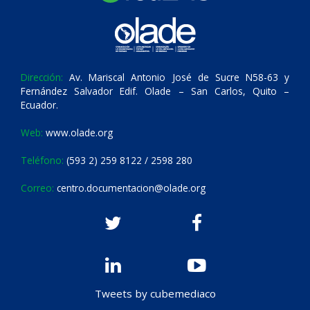
Dirección:
Av. Mariscal Antonio José de Sucre N58-63 y
Fernández Salvador Edif. Olade – San Carlos, Quito –
Ecuador.
Web:
www.olade.org
Teléfono:
(593 2) 259 8122 / 2598 280
Correo:
centro.documentacion@olade.org
Tweets by cubemediaco