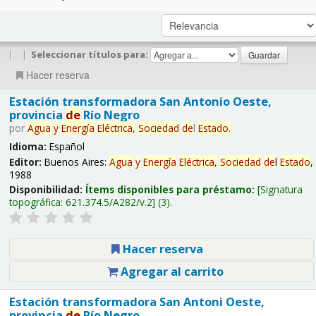
|
|
Seleccionar títulos para:
Hacer reserva
Estación transformadora San Antonio Oeste,
provincia
de
Río Negro
por
Agua
y
Energía
Eléctrica,
Sociedad
de
l
Estado
.
Idioma:
Español
Editor:
Buenos Aires:
Agua
y
Energía
Eléctrica,
Sociedad
de
l
Estado
,
1988
Disponibilidad:
Ítems disponibles para préstamo:
Signatura
topográfica:
621.374.5/A282/v.2
(3).
Hacer reserva
Agregar al carrito
Estación transformadora San Antoni Oeste,
provincia
de
Río Negro