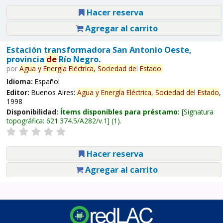
Hacer reserva
Agregar al carrito
Estación transformadora San Antonio Oeste,
provincia
de
Río Negro.
por
Agua
y
Energía
Eléctrica,
Sociedad
de
l
Estado
.
Idioma:
Español
Editor:
Buenos Aires:
Agua
y
Energía
Eléctrica,
Sociedad
de
l
Estado
,
1998
Disponibilidad:
Ítems disponibles para préstamo:
Signatura
topográfica:
621.374.5/A282/v.1
(1).
Hacer reserva
Agregar al carrito