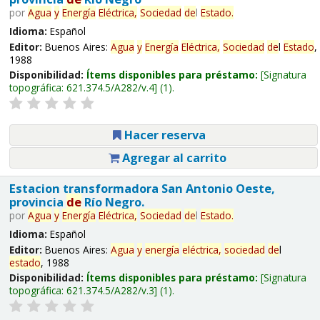
por
Agua
y
Energía
Eléctrica,
Sociedad
de
l
Estado
.
Idioma:
Español
Editor:
Buenos Aires:
Agua
y
Energía
Eléctrica,
Sociedad
de
l
Estado
,
1988
Disponibilidad:
Ítems disponibles para préstamo:
Signatura
topográfica:
621.374.5/A282/v.4
(1).
Hacer reserva
Agregar al carrito
Estacion transformadora San Antonio Oeste,
provincia
de
Río Negro.
por
Agua
y
Energía
Eléctrica,
Sociedad
de
l
Estado
.
Idioma:
Español
Editor:
Buenos Aires:
Agua
y
energía
eléctrica,
sociedad
de
l
estado
, 1988
Disponibilidad:
Ítems disponibles para préstamo:
Signatura
topográfica:
621.374.5/A282/v.3
(1).