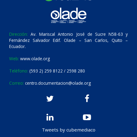
Dirección:
Av. Mariscal Antonio José de Sucre N58-63 y
Fernández Salvador Edif. Olade – San Carlos, Quito –
Ecuador.
Web:
www.olade.org
Teléfono:
(593 2) 259 8122 / 2598 280
Correo:
centro.documentacion@olade.org
Tweets by cubemediaco