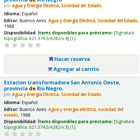
por
Agua
y
Energía
Eléctrica,
Sociedad
de
l
Estado
.
Idioma:
Español
Editor:
Buenos Aires:
Agua
y
Energía
Eléctrica,
Sociedad
de
l
Estado
,
1988
Disponibilidad:
Ítems disponibles para préstamo:
Signatura
topográfica:
621.374.5/A282/v.4
(1).
Hacer reserva
Agregar al carrito
Estacion transformadora San Antonio Oeste,
provincia
de
Río Negro.
por
Agua
y
Energía
Eléctrica,
Sociedad
de
l
Estado
.
Idioma:
Español
Editor:
Buenos Aires:
Agua
y
energía
eléctrica,
sociedad
de
l
estado
, 1988
Disponibilidad:
Ítems disponibles para préstamo:
Signatura
topográfica:
621.374.5/A282/v.3
(1).