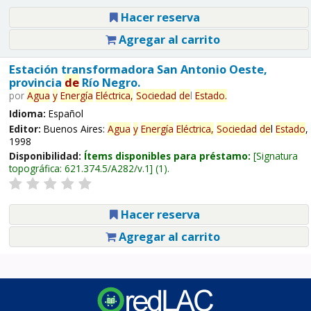
Hacer reserva
Agregar al carrito
Estación transformadora San Antonio Oeste,
provincia
de
Río Negro.
por
Agua
y
Energía
Eléctrica,
Sociedad
de
l
Estado
.
Idioma:
Español
Editor:
Buenos Aires:
Agua
y
Energía
Eléctrica,
Sociedad
de
l
Estado
,
1998
Disponibilidad:
Ítems disponibles para préstamo:
Signatura
topográfica:
621.374.5/A282/v.1
(1).
Hacer reserva
Agregar al carrito