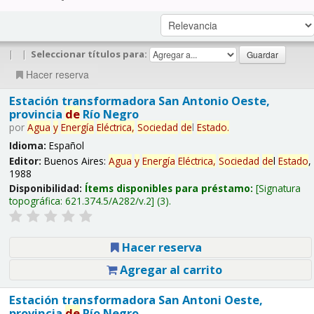
|
|
Seleccionar títulos para:
Hacer reserva
Estación transformadora San Antonio Oeste,
provincia
de
Río Negro
por
Agua
y
Energía
Eléctrica,
Sociedad
de
l
Estado
.
Idioma:
Español
Editor:
Buenos Aires:
Agua
y
Energía
Eléctrica,
Sociedad
de
l
Estado
,
1988
Disponibilidad:
Ítems disponibles para préstamo:
Signatura
topográfica:
621.374.5/A282/v.2
(3).
Hacer reserva
Agregar al carrito
Estación transformadora San Antoni Oeste,
provincia
de
Río Negro