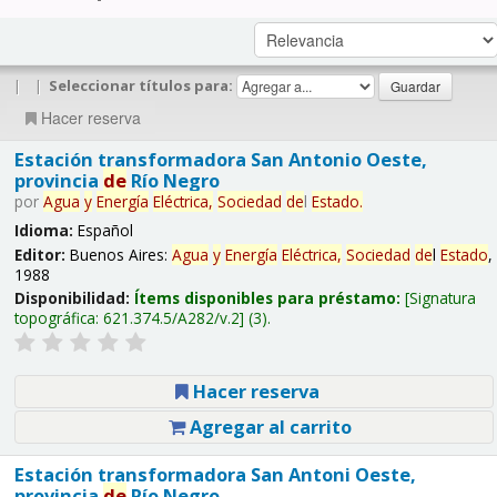
|
|
Seleccionar títulos para:
Hacer reserva
Estación transformadora San Antonio Oeste,
provincia
de
Río Negro
por
Agua
y
Energía
Eléctrica,
Sociedad
de
l
Estado
.
Idioma:
Español
Editor:
Buenos Aires:
Agua
y
Energía
Eléctrica,
Sociedad
de
l
Estado
,
1988
Disponibilidad:
Ítems disponibles para préstamo:
Signatura
topográfica:
621.374.5/A282/v.2
(3).
Hacer reserva
Agregar al carrito
Estación transformadora San Antoni Oeste,
provincia
de
Río Negro