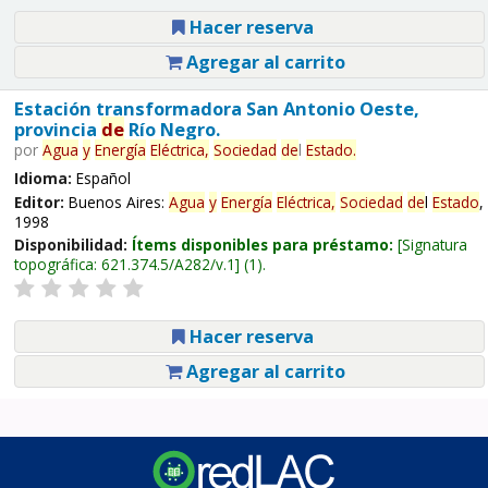
Hacer reserva
Agregar al carrito
Estación transformadora San Antonio Oeste,
provincia
de
Río Negro.
por
Agua
y
Energía
Eléctrica,
Sociedad
de
l
Estado
.
Idioma:
Español
Editor:
Buenos Aires:
Agua
y
Energía
Eléctrica,
Sociedad
de
l
Estado
,
1998
Disponibilidad:
Ítems disponibles para préstamo:
Signatura
topográfica:
621.374.5/A282/v.1
(1).
Hacer reserva
Agregar al carrito