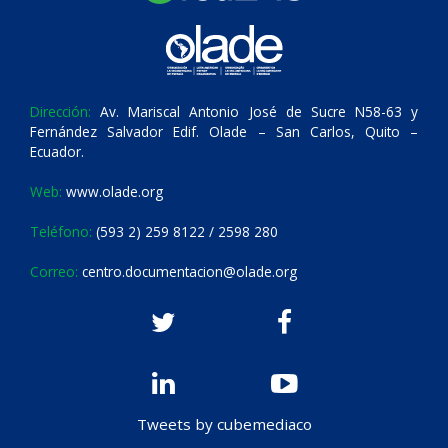
Dirección:
Av. Mariscal Antonio José de Sucre N58-63 y
Fernández Salvador Edif. Olade – San Carlos, Quito –
Ecuador.
Web:
www.olade.org
Teléfono:
(593 2) 259 8122 / 2598 280
Correo:
centro.documentacion@olade.org
Tweets by cubemediaco