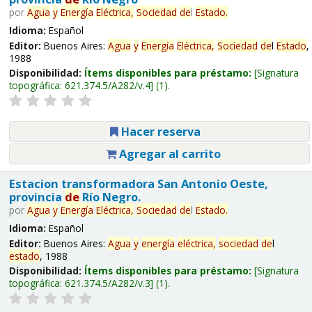
por
Agua
y
Energía
Eléctrica,
Sociedad
de
l
Estado
.
Idioma:
Español
Editor:
Buenos Aires:
Agua
y
Energía
Eléctrica,
Sociedad
de
l
Estado
,
1988
Disponibilidad:
Ítems disponibles para préstamo:
Signatura
topográfica:
621.374.5/A282/v.4
(1).
Hacer reserva
Agregar al carrito
Estacion transformadora San Antonio Oeste,
provincia
de
Río Negro.
por
Agua
y
Energía
Eléctrica,
Sociedad
de
l
Estado
.
Idioma:
Español
Editor:
Buenos Aires:
Agua
y
energía
eléctrica,
sociedad
de
l
estado
, 1988
Disponibilidad:
Ítems disponibles para préstamo:
Signatura
topográfica:
621.374.5/A282/v.3
(1).