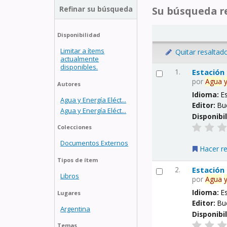
Refinar su búsqueda
Su búsqueda re
Disponibilidad
Limitar a ítems
Quitar resaltad
actualmente
disponibles.
1.
Estación
por
Agua
Autores
Idioma:
E
Agua y Energía Eléct...
Editor:
Bu
Agua y Energía Eléct...
Disponibi
Colecciones
Documentos Externos
Hacer r
Tipos de ítem
2.
Estación
Libros
por
Agua
Idioma:
E
Lugares
Editor:
Bu
Argentina
Disponibi
Temas