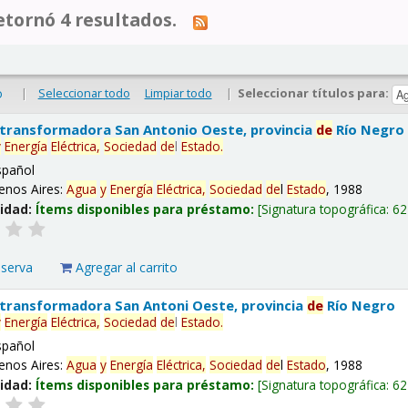
tornó 4 resultados.
|
Seleccionar todo
Limpiar todo
|
Seleccionar títulos para:
o
 transformadora San Antonio Oeste, provincia
de
Río Negro
y
Energía
Eléctrica,
Sociedad
de
l
Estado
.
spañol
enos Aires:
Agua
y
Energía
Eléctrica,
Sociedad
de
l
Estado
, 1988
lidad:
Ítems disponibles para préstamo:
Signatura topográfica:
62
eserva
Agregar al carrito
 transformadora San Antoni Oeste, provincia
de
Río Negro
y
Energía
Eléctrica,
Sociedad
de
l
Estado
.
spañol
enos Aires:
Agua
y
Energía
Eléctrica,
Sociedad
de
l
Estado
, 1988
lidad:
Ítems disponibles para préstamo:
Signatura topográfica:
62