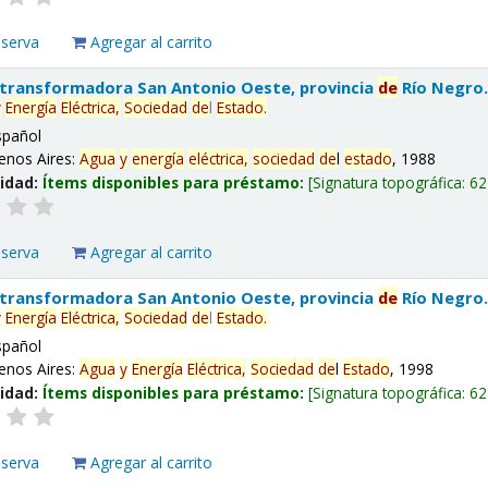
eserva
Agregar al carrito
 transformadora San Antonio Oeste, provincia
de
Río Negro
y
Energía
Eléctrica,
Sociedad
de
l
Estado
.
spañol
enos Aires:
Agua
y
energía
eléctrica,
sociedad
de
l
estado
, 1988
lidad:
Ítems disponibles para préstamo:
Signatura topográfica:
62
eserva
Agregar al carrito
 transformadora San Antonio Oeste, provincia
de
Río Negro
y
Energía
Eléctrica,
Sociedad
de
l
Estado
.
spañol
enos Aires:
Agua
y
Energía
Eléctrica,
Sociedad
de
l
Estado
, 1998
lidad:
Ítems disponibles para préstamo:
Signatura topográfica:
62
eserva
Agregar al carrito