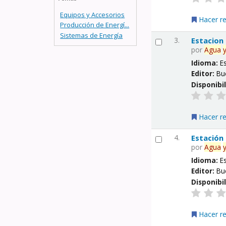
Equipos y Accesorios
Hacer r
Producción de Energí...
Sistemas de Energía
3.
Estacion
por
Agua
Idioma:
E
Editor:
Bu
Disponibi
Hacer r
4.
Estación
por
Agua
Idioma:
E
Editor:
Bu
Disponibi
Hacer r