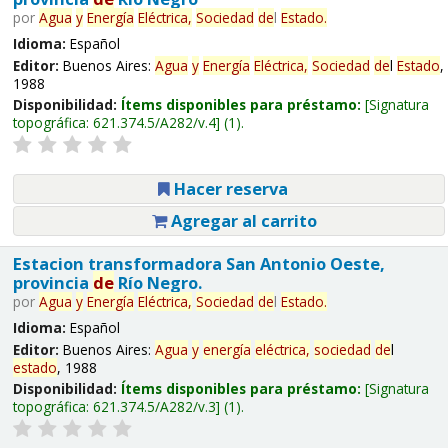
por
Agua
y
Energía
Eléctrica,
Sociedad
de
l
Estado
.
Idioma:
Español
Editor:
Buenos Aires:
Agua
y
Energía
Eléctrica,
Sociedad
de
l
Estado
,
1988
Disponibilidad:
Ítems disponibles para préstamo:
Signatura
topográfica:
621.374.5/A282/v.4
(1).
Hacer reserva
Agregar al carrito
Estacion transformadora San Antonio Oeste,
provincia
de
Río Negro.
por
Agua
y
Energía
Eléctrica,
Sociedad
de
l
Estado
.
Idioma:
Español
Editor:
Buenos Aires:
Agua
y
energía
eléctrica,
sociedad
de
l
estado
, 1988
Disponibilidad:
Ítems disponibles para préstamo:
Signatura
topográfica:
621.374.5/A282/v.3
(1).