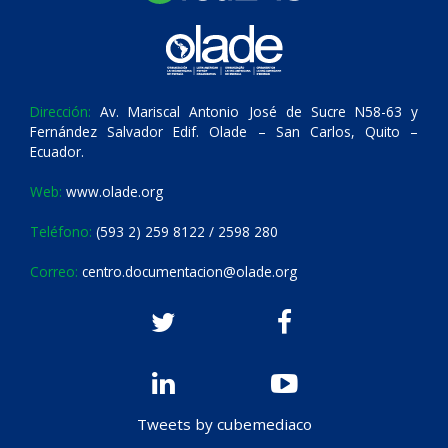
Dirección:
Av. Mariscal Antonio José de Sucre N58-63 y
Fernández Salvador Edif. Olade – San Carlos, Quito –
Ecuador.
Web:
www.olade.org
Teléfono:
(593 2) 259 8122 / 2598 280
Correo:
centro.documentacion@olade.org
Tweets by cubemediaco