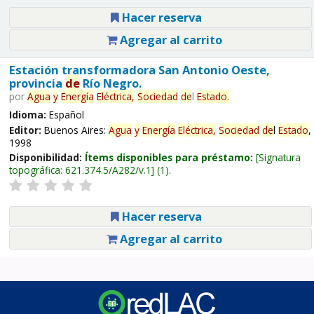
Hacer reserva
Agregar al carrito
Estación transformadora San Antonio Oeste,
provincia
de
Río Negro.
por
Agua
y
Energía
Eléctrica,
Sociedad
de
l
Estado
.
Idioma:
Español
Editor:
Buenos Aires:
Agua
y
Energía
Eléctrica,
Sociedad
de
l
Estado
,
1998
Disponibilidad:
Ítems disponibles para préstamo:
Signatura
topográfica:
621.374.5/A282/v.1
(1).
Hacer reserva
Agregar al carrito