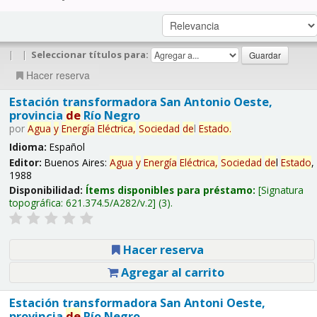
|
|
Seleccionar títulos para:
Hacer reserva
Estación transformadora San Antonio Oeste,
provincia
de
Río Negro
por
Agua
y
Energía
Eléctrica,
Sociedad
de
l
Estado
.
Idioma:
Español
Editor:
Buenos Aires:
Agua
y
Energía
Eléctrica,
Sociedad
de
l
Estado
,
1988
Disponibilidad:
Ítems disponibles para préstamo:
Signatura
topográfica:
621.374.5/A282/v.2
(3).
Hacer reserva
Agregar al carrito
Estación transformadora San Antoni Oeste,
provincia
de
Río Negro