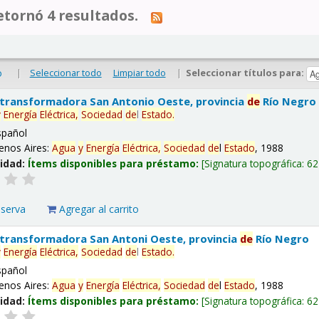
tornó 4 resultados.
|
Seleccionar todo
Limpiar todo
|
Seleccionar títulos para:
o
 transformadora San Antonio Oeste, provincia
de
Río Negro
y
Energía
Eléctrica,
Sociedad
de
l
Estado
.
spañol
enos Aires:
Agua
y
Energía
Eléctrica,
Sociedad
de
l
Estado
, 1988
lidad:
Ítems disponibles para préstamo:
Signatura topográfica:
62
eserva
Agregar al carrito
 transformadora San Antoni Oeste, provincia
de
Río Negro
y
Energía
Eléctrica,
Sociedad
de
l
Estado
.
spañol
enos Aires:
Agua
y
Energía
Eléctrica,
Sociedad
de
l
Estado
, 1988
lidad:
Ítems disponibles para préstamo:
Signatura topográfica:
62