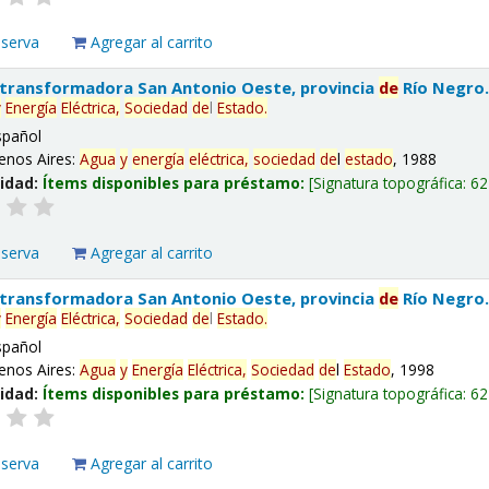
eserva
Agregar al carrito
 transformadora San Antonio Oeste, provincia
de
Río Negro
y
Energía
Eléctrica,
Sociedad
de
l
Estado
.
spañol
enos Aires:
Agua
y
energía
eléctrica,
sociedad
de
l
estado
, 1988
lidad:
Ítems disponibles para préstamo:
Signatura topográfica:
62
eserva
Agregar al carrito
 transformadora San Antonio Oeste, provincia
de
Río Negro
y
Energía
Eléctrica,
Sociedad
de
l
Estado
.
spañol
enos Aires:
Agua
y
Energía
Eléctrica,
Sociedad
de
l
Estado
, 1998
lidad:
Ítems disponibles para préstamo:
Signatura topográfica:
62
eserva
Agregar al carrito