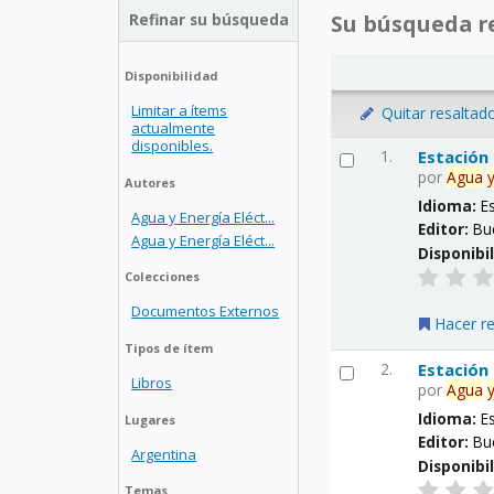
Refinar su búsqueda
Su búsqueda re
Disponibilidad
Limitar a ítems
Quitar resaltad
actualmente
disponibles.
1.
Estación
por
Agua
Autores
Idioma:
E
Agua y Energía Eléct...
Editor:
Bu
Agua y Energía Eléct...
Disponibi
Colecciones
Documentos Externos
Hacer r
Tipos de ítem
2.
Estación
Libros
por
Agua
Idioma:
E
Lugares
Editor:
Bu
Argentina
Disponibi
Temas