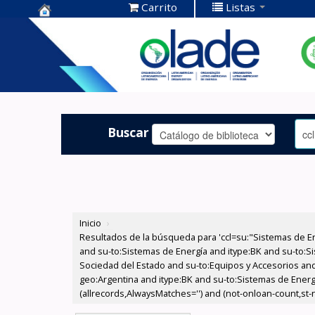
Carrito
Listas
Centro de
Documentación
OLADE -
Buscar
Inicio
›
Resultados de la búsqueda para 'ccl=su:"Sistemas de E
and su-to:Sistemas de Energía and itype:BK and su-to:Si
Sociedad del Estado and su-to:Equipos y Accesorios and
geo:Argentina and itype:BK and su-to:Sistemas de Energí
(allrecords,AlwaysMatches='') and (not-onloan-count,st-nu