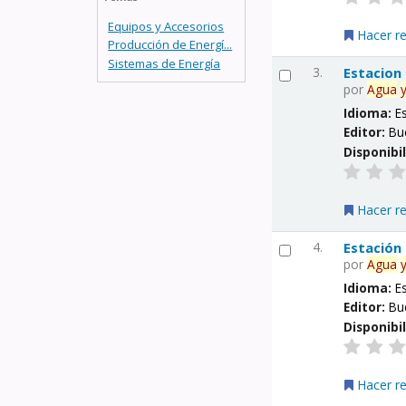
Equipos y Accesorios
Hacer r
Producción de Energí...
Sistemas de Energía
3.
Estacion
por
Agua
Idioma:
E
Editor:
Bu
Disponibi
Hacer r
4.
Estación
por
Agua
Idioma:
E
Editor:
Bu
Disponibi
Hacer r