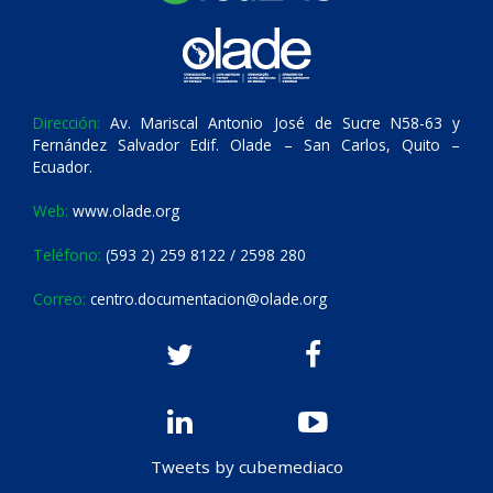
Dirección:
Av. Mariscal Antonio José de Sucre N58-63 y
Fernández Salvador Edif. Olade – San Carlos, Quito –
Ecuador.
Web:
www.olade.org
Teléfono:
(593 2) 259 8122 / 2598 280
Correo:
centro.documentacion@olade.org
Tweets by cubemediaco