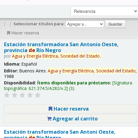
|
|
Seleccionar títulos para:
Hacer reserva
Estación transformadora San Antonio Oeste,
provincia
de
Río Negro
por
Agua
y
Energía
Eléctrica,
Sociedad
de
l
Estado
.
Idioma:
Español
Editor:
Buenos Aires:
Agua
y
Energía
Eléctrica,
Sociedad
de
l
Estado
,
1988
Disponibilidad:
Ítems disponibles para préstamo:
Signatura
topográfica:
621.374.5/A282/v.2
(3).
Hacer reserva
Agregar al carrito
Estación transformadora San Antoni Oeste,
provincia
de
Río Negro