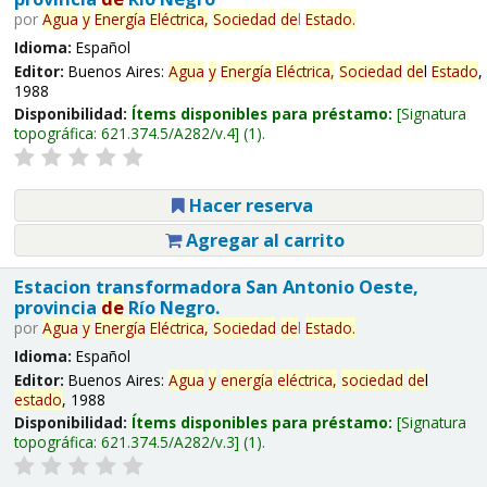
por
Agua
y
Energía
Eléctrica,
Sociedad
de
l
Estado
.
Idioma:
Español
Editor:
Buenos Aires:
Agua
y
Energía
Eléctrica,
Sociedad
de
l
Estado
,
1988
Disponibilidad:
Ítems disponibles para préstamo:
Signatura
topográfica:
621.374.5/A282/v.4
(1).
Hacer reserva
Agregar al carrito
Estacion transformadora San Antonio Oeste,
provincia
de
Río Negro.
por
Agua
y
Energía
Eléctrica,
Sociedad
de
l
Estado
.
Idioma:
Español
Editor:
Buenos Aires:
Agua
y
energía
eléctrica,
sociedad
de
l
estado
, 1988
Disponibilidad:
Ítems disponibles para préstamo:
Signatura
topográfica:
621.374.5/A282/v.3
(1).