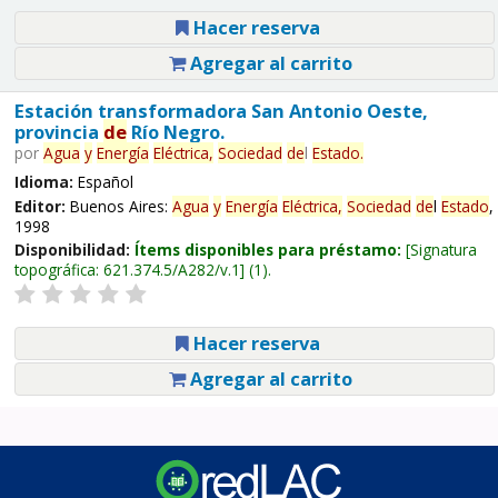
Hacer reserva
Agregar al carrito
Estación transformadora San Antonio Oeste,
provincia
de
Río Negro.
por
Agua
y
Energía
Eléctrica,
Sociedad
de
l
Estado
.
Idioma:
Español
Editor:
Buenos Aires:
Agua
y
Energía
Eléctrica,
Sociedad
de
l
Estado
,
1998
Disponibilidad:
Ítems disponibles para préstamo:
Signatura
topográfica:
621.374.5/A282/v.1
(1).
Hacer reserva
Agregar al carrito