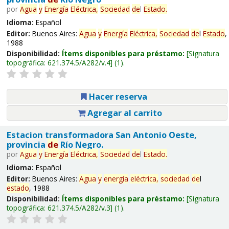
por
Agua
y
Energía
Eléctrica,
Sociedad
de
l
Estado
.
Idioma:
Español
Editor:
Buenos Aires:
Agua
y
Energía
Eléctrica,
Sociedad
de
l
Estado
,
1988
Disponibilidad:
Ítems disponibles para préstamo:
Signatura
topográfica:
621.374.5/A282/v.4
(1).
Hacer reserva
Agregar al carrito
Estacion transformadora San Antonio Oeste,
provincia
de
Río Negro.
por
Agua
y
Energía
Eléctrica,
Sociedad
de
l
Estado
.
Idioma:
Español
Editor:
Buenos Aires:
Agua
y
energía
eléctrica,
sociedad
de
l
estado
, 1988
Disponibilidad:
Ítems disponibles para préstamo:
Signatura
topográfica:
621.374.5/A282/v.3
(1).