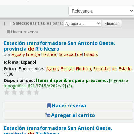
|
|
Seleccionar títulos para:
Hacer reserva
Estación transformadora San Antonio Oeste,
provincia
de
Río Negro
por
Agua
y
Energía
Eléctrica,
Sociedad
de
l
Estado
.
Idioma:
Español
Editor:
Buenos Aires:
Agua
y
Energía
Eléctrica,
Sociedad
de
l
Estado
,
1988
Disponibilidad:
Ítems disponibles para préstamo:
Signatura
topográfica:
621.374.5/A282/v.2
(3).
Hacer reserva
Agregar al carrito
Estación transformadora San Antoni Oeste,
provincia
de
Río Negro