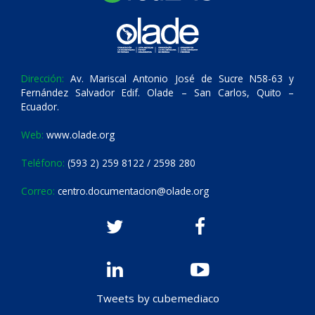
Dirección:
Av. Mariscal Antonio José de Sucre N58-63 y
Fernández Salvador Edif. Olade – San Carlos, Quito –
Ecuador.
Web:
www.olade.org
Teléfono:
(593 2) 259 8122 / 2598 280
Correo:
centro.documentacion@olade.org
Tweets by cubemediaco