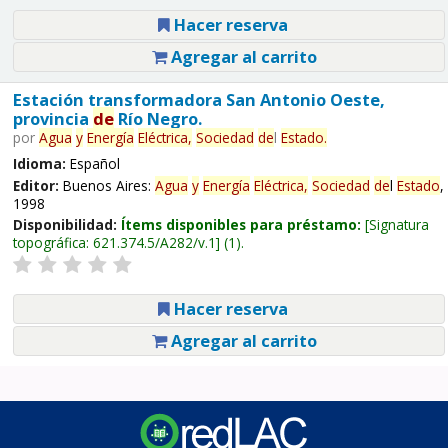
Hacer reserva
Agregar al carrito
Estación transformadora San Antonio Oeste,
provincia
de
Río Negro.
por
Agua
y
Energía
Eléctrica,
Sociedad
de
l
Estado
.
Idioma:
Español
Editor:
Buenos Aires:
Agua
y
Energía
Eléctrica,
Sociedad
de
l
Estado
,
1998
Disponibilidad:
Ítems disponibles para préstamo:
Signatura
topográfica:
621.374.5/A282/v.1
(1).
Hacer reserva
Agregar al carrito