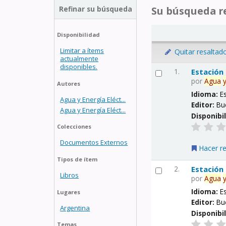
Refinar su búsqueda
Su búsqueda re
Disponibilidad
Limitar a ítems
Quitar resaltad
actualmente
disponibles.
1.
Estación
por
Agua
Autores
Idioma:
E
Agua y Energía Eléct...
Editor:
Bu
Agua y Energía Eléct...
Disponibi
Colecciones
Documentos Externos
Hacer r
Tipos de ítem
2.
Estación
Libros
por
Agua
Idioma:
E
Lugares
Editor:
Bu
Argentina
Disponibi
Temas