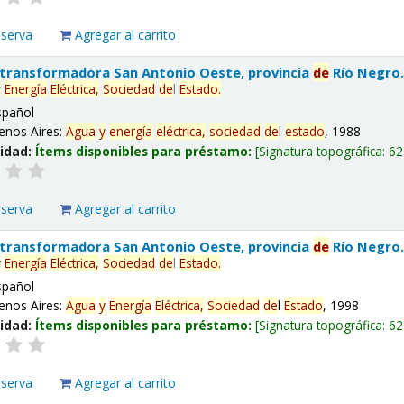
eserva
Agregar al carrito
 transformadora San Antonio Oeste, provincia
de
Río Negro
y
Energía
Eléctrica,
Sociedad
de
l
Estado
.
spañol
enos Aires:
Agua
y
energía
eléctrica,
sociedad
de
l
estado
, 1988
lidad:
Ítems disponibles para préstamo:
Signatura topográfica:
62
eserva
Agregar al carrito
 transformadora San Antonio Oeste, provincia
de
Río Negro
y
Energía
Eléctrica,
Sociedad
de
l
Estado
.
spañol
enos Aires:
Agua
y
Energía
Eléctrica,
Sociedad
de
l
Estado
, 1998
lidad:
Ítems disponibles para préstamo:
Signatura topográfica:
62
eserva
Agregar al carrito