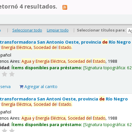
tornó 4 resultados.
|
Seleccionar todo
Limpiar todo
|
Seleccionar títulos para:
o
 transformadora San Antonio Oeste, provincia
de
Río Negro
y
Energía
Eléctrica,
Sociedad
de
l
Estado
.
spañol
enos Aires:
Agua
y
Energía
Eléctrica,
Sociedad
de
l
Estado
, 1988
lidad:
Ítems disponibles para préstamo:
Signatura topográfica:
62
eserva
Agregar al carrito
 transformadora San Antoni Oeste, provincia
de
Río Negro
y
Energía
Eléctrica,
Sociedad
de
l
Estado
.
spañol
enos Aires:
Agua
y
Energía
Eléctrica,
Sociedad
de
l
Estado
, 1988
lidad:
Ítems disponibles para préstamo:
Signatura topográfica:
62