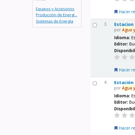
Equipos y Accesorios
Hacer r
Producción de Energí...
Sistemas de Energía
3.
Estacion
por
Agua
Idioma:
E
Editor:
Bu
Disponibi
Hacer r
4.
Estación
por
Agua
Idioma:
E
Editor:
Bu
Disponibi
Hacer r