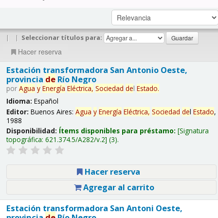
|
|
Seleccionar títulos para:
Hacer reserva
Estación transformadora San Antonio Oeste,
provincia
de
Río Negro
por
Agua
y
Energía
Eléctrica,
Sociedad
de
l
Estado
.
Idioma:
Español
Editor:
Buenos Aires:
Agua
y
Energía
Eléctrica,
Sociedad
de
l
Estado
,
1988
Disponibilidad:
Ítems disponibles para préstamo:
Signatura
topográfica:
621.374.5/A282/v.2
(3).
Hacer reserva
Agregar al carrito
Estación transformadora San Antoni Oeste,
provincia
de
Río Negro