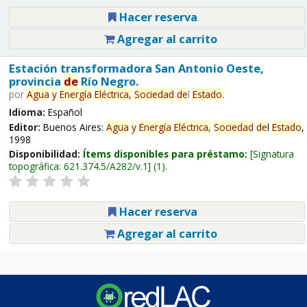
Hacer reserva
Agregar al carrito
Estación transformadora San Antonio Oeste,
provincia
de
Río Negro.
por
Agua
y
Energía
Eléctrica,
Sociedad
de
l
Estado
.
Idioma:
Español
Editor:
Buenos Aires:
Agua
y
Energía
Eléctrica,
Sociedad
de
l
Estado
,
1998
Disponibilidad:
Ítems disponibles para préstamo:
Signatura
topográfica:
621.374.5/A282/v.1
(1).
Hacer reserva
Agregar al carrito