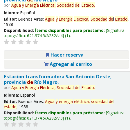
por
Agua
y
Energía
Eléctrica,
Sociedad
de
l
Estado
.
Idioma:
Español
Editor:
Buenos Aires:
Agua
y
Energía
Eléctrica,
Sociedad
de
l
Estado
,
1988
Disponibilidad:
Ítems disponibles para préstamo:
Signatura
topográfica:
621.374.5/A282/v.4
(1).
Hacer reserva
Agregar al carrito
Estacion transformadora San Antonio Oeste,
provincia
de
Río Negro.
por
Agua
y
Energía
Eléctrica,
Sociedad
de
l
Estado
.
Idioma:
Español
Editor:
Buenos Aires:
Agua
y
energía
eléctrica,
sociedad
de
l
estado
, 1988
Disponibilidad:
Ítems disponibles para préstamo:
Signatura
topográfica:
621.374.5/A282/v.3
(1).