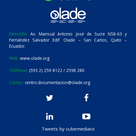
Dirección:
Av. Mariscal Antonio José de Sucre N58-63 y
Fernández Salvador Edif. Olade – San Carlos, Quito –
Ecuador.
Web:
www.olade.org
Teléfono:
(593 2) 259 8122 / 2598 280
Correo:
centro.documentacion@olade.org
Tweets by cubemediaco