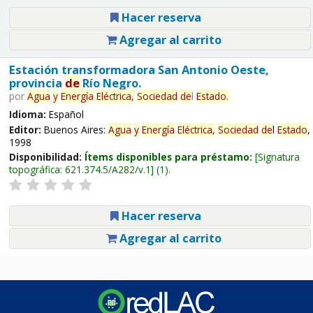
Hacer reserva
Agregar al carrito
Estación transformadora San Antonio Oeste,
provincia
de
Río Negro.
por
Agua
y
Energía
Eléctrica,
Sociedad
de
l
Estado
.
Idioma:
Español
Editor:
Buenos Aires:
Agua
y
Energía
Eléctrica,
Sociedad
de
l
Estado
,
1998
Disponibilidad:
Ítems disponibles para préstamo:
Signatura
topográfica:
621.374.5/A282/v.1
(1).
Hacer reserva
Agregar al carrito