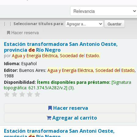
|
|
Seleccionar títulos para:
Hacer reserva
Estación transformadora San Antonio Oeste,
provincia
de
Río Negro
por
Agua
y
Energía
Eléctrica,
Sociedad
de
l
Estado
.
Idioma:
Español
Editor:
Buenos Aires:
Agua
y
Energía
Eléctrica,
Sociedad
de
l
Estado
,
1988
Disponibilidad:
Ítems disponibles para préstamo:
Signatura
topográfica:
621.374.5/A282/v.2
(3).
Hacer reserva
Agregar al carrito
Estación transformadora San Antoni Oeste,
provincia
de
Río Negro