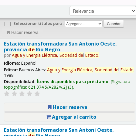
|
|
Seleccionar títulos para:
Hacer reserva
Estación transformadora San Antonio Oeste,
provincia
de
Río Negro
por
Agua
y
Energía
Eléctrica,
Sociedad
de
l
Estado
.
Idioma:
Español
Editor:
Buenos Aires:
Agua
y
Energía
Eléctrica,
Sociedad
de
l
Estado
,
1988
Disponibilidad:
Ítems disponibles para préstamo:
Signatura
topográfica:
621.374.5/A282/v.2
(3).
Hacer reserva
Agregar al carrito
Estación transformadora San Antoni Oeste,
provincia
de
Río Negro