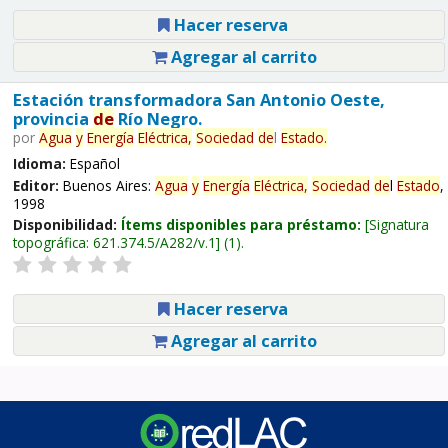
Hacer reserva
Agregar al carrito
Estación transformadora San Antonio Oeste,
provincia
de
Río Negro.
por
Agua
y
Energía
Eléctrica,
Sociedad
de
l
Estado
.
Idioma:
Español
Editor:
Buenos Aires:
Agua
y
Energía
Eléctrica,
Sociedad
de
l
Estado
,
1998
Disponibilidad:
Ítems disponibles para préstamo:
Signatura
topográfica:
621.374.5/A282/v.1
(1).
Hacer reserva
Agregar al carrito