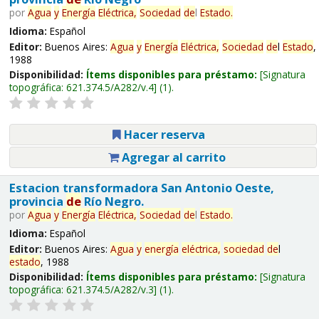
por
Agua
y
Energía
Eléctrica,
Sociedad
de
l
Estado
.
Idioma:
Español
Editor:
Buenos Aires:
Agua
y
Energía
Eléctrica,
Sociedad
de
l
Estado
,
1988
Disponibilidad:
Ítems disponibles para préstamo:
Signatura
topográfica:
621.374.5/A282/v.4
(1).
Hacer reserva
Agregar al carrito
Estacion transformadora San Antonio Oeste,
provincia
de
Río Negro.
por
Agua
y
Energía
Eléctrica,
Sociedad
de
l
Estado
.
Idioma:
Español
Editor:
Buenos Aires:
Agua
y
energía
eléctrica,
sociedad
de
l
estado
, 1988
Disponibilidad:
Ítems disponibles para préstamo:
Signatura
topográfica:
621.374.5/A282/v.3
(1).