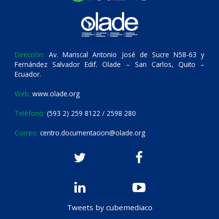
Dirección:
Av. Mariscal Antonio José de Sucre N58-63 y
Fernández Salvador Edif. Olade – San Carlos, Quito –
Ecuador.
Web:
www.olade.org
Teléfono:
(593 2) 259 8122 / 2598 280
Correo:
centro.documentacion@olade.org
Tweets by cubemediaco