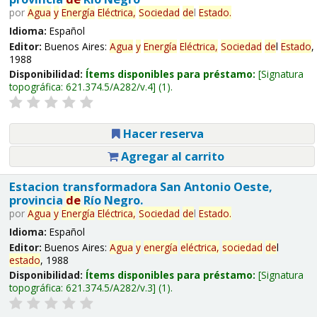
por
Agua
y
Energía
Eléctrica,
Sociedad
de
l
Estado
.
Idioma:
Español
Editor:
Buenos Aires:
Agua
y
Energía
Eléctrica,
Sociedad
de
l
Estado
,
1988
Disponibilidad:
Ítems disponibles para préstamo:
Signatura
topográfica:
621.374.5/A282/v.4
(1).
Hacer reserva
Agregar al carrito
Estacion transformadora San Antonio Oeste,
provincia
de
Río Negro.
por
Agua
y
Energía
Eléctrica,
Sociedad
de
l
Estado
.
Idioma:
Español
Editor:
Buenos Aires:
Agua
y
energía
eléctrica,
sociedad
de
l
estado
, 1988
Disponibilidad:
Ítems disponibles para préstamo:
Signatura
topográfica:
621.374.5/A282/v.3
(1).