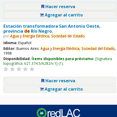
Hacer reserva
Agregar al carrito
Estación transformadora San Antonio Oeste,
provincia
de
Río Negro.
por
Agua
y
Energía
Eléctrica,
Sociedad
de
l
Estado
.
Idioma:
Español
Editor:
Buenos Aires:
Agua
y
Energía
Eléctrica,
Sociedad
de
l
Estado
,
1998
Disponibilidad:
Ítems disponibles para préstamo:
Signatura
topográfica:
621.374.5/A282/v.1
(1).
Hacer reserva
Agregar al carrito