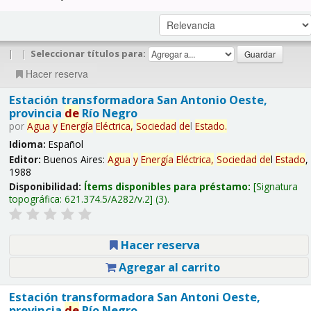
|
|
Seleccionar títulos para:
Hacer reserva
Estación transformadora San Antonio Oeste,
provincia
de
Río Negro
por
Agua
y
Energía
Eléctrica,
Sociedad
de
l
Estado
.
Idioma:
Español
Editor:
Buenos Aires:
Agua
y
Energía
Eléctrica,
Sociedad
de
l
Estado
,
1988
Disponibilidad:
Ítems disponibles para préstamo:
Signatura
topográfica:
621.374.5/A282/v.2
(3).
Hacer reserva
Agregar al carrito
Estación transformadora San Antoni Oeste,
provincia
de
Río Negro