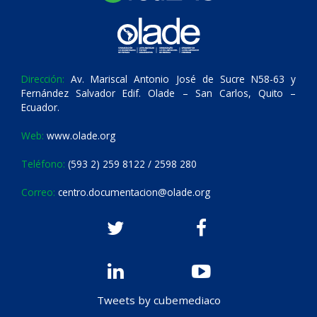
Dirección:
Av. Mariscal Antonio José de Sucre N58-63 y
Fernández Salvador Edif. Olade – San Carlos, Quito –
Ecuador.
Web:
www.olade.org
Teléfono:
(593 2) 259 8122 / 2598 280
Correo:
centro.documentacion@olade.org
Tweets by cubemediaco