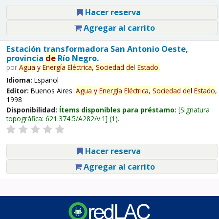
Hacer reserva
Agregar al carrito
Estación transformadora San Antonio Oeste,
provincia
de
Río Negro.
por
Agua
y
Energía
Eléctrica,
Sociedad
de
l
Estado
.
Idioma:
Español
Editor:
Buenos Aires:
Agua
y
Energía
Eléctrica,
Sociedad
de
l
Estado
,
1998
Disponibilidad:
Ítems disponibles para préstamo:
Signatura
topográfica:
621.374.5/A282/v.1
(1).
Hacer reserva
Agregar al carrito