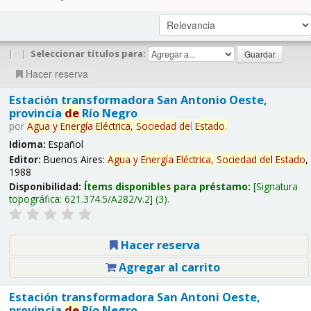
|
|
Seleccionar títulos para:
Hacer reserva
Estación transformadora San Antonio Oeste,
provincia
de
Río Negro
por
Agua
y
Energía
Eléctrica,
Sociedad
de
l
Estado
.
Idioma:
Español
Editor:
Buenos Aires:
Agua
y
Energía
Eléctrica,
Sociedad
de
l
Estado
,
1988
Disponibilidad:
Ítems disponibles para préstamo:
Signatura
topográfica:
621.374.5/A282/v.2
(3).
Hacer reserva
Agregar al carrito
Estación transformadora San Antoni Oeste,
provincia
de
Río Negro