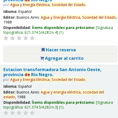
por
Agua
y
Energía
Eléctrica,
Sociedad
de
l
Estado
.
Idioma:
Español
Editor:
Buenos Aires:
Agua
y
Energía
Eléctrica,
Sociedad
de
l
Estado
,
1988
Disponibilidad:
Ítems disponibles para préstamo:
Signatura
topográfica:
621.374.5/A282/v.4
(1).
Hacer reserva
Agregar al carrito
Estacion transformadora San Antonio Oeste,
provincia
de
Río Negro.
por
Agua
y
Energía
Eléctrica,
Sociedad
de
l
Estado
.
Idioma:
Español
Editor:
Buenos Aires:
Agua
y
energía
eléctrica,
sociedad
de
l
estado
, 1988
Disponibilidad:
Ítems disponibles para préstamo:
Signatura
topográfica:
621.374.5/A282/v.3
(1).