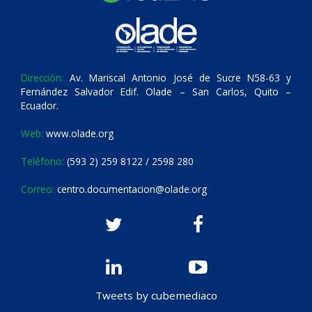
Dirección:
Av. Mariscal Antonio José de Sucre N58-63 y
Fernández Salvador Edif. Olade – San Carlos, Quito –
Ecuador.
Web:
www.olade.org
Teléfono:
(593 2) 259 8122 / 2598 280
Correo:
centro.documentacion@olade.org
Tweets by cubemediaco