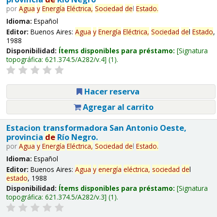
por
Agua
y
Energía
Eléctrica,
Sociedad
de
l
Estado
.
Idioma:
Español
Editor:
Buenos Aires:
Agua
y
Energía
Eléctrica,
Sociedad
de
l
Estado
,
1988
Disponibilidad:
Ítems disponibles para préstamo:
Signatura
topográfica:
621.374.5/A282/v.4
(1).
Hacer reserva
Agregar al carrito
Estacion transformadora San Antonio Oeste,
provincia
de
Río Negro.
por
Agua
y
Energía
Eléctrica,
Sociedad
de
l
Estado
.
Idioma:
Español
Editor:
Buenos Aires:
Agua
y
energía
eléctrica,
sociedad
de
l
estado
, 1988
Disponibilidad:
Ítems disponibles para préstamo:
Signatura
topográfica:
621.374.5/A282/v.3
(1).