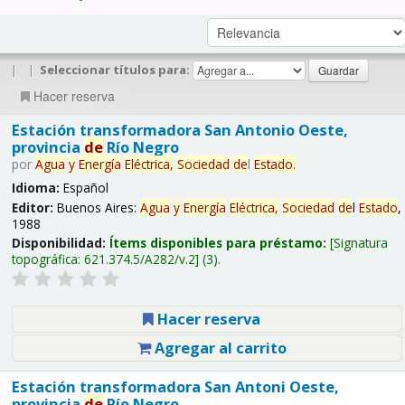
|
|
Seleccionar títulos para:
Hacer reserva
Estación transformadora San Antonio Oeste,
provincia
de
Río Negro
por
Agua
y
Energía
Eléctrica,
Sociedad
de
l
Estado
.
Idioma:
Español
Editor:
Buenos Aires:
Agua
y
Energía
Eléctrica,
Sociedad
de
l
Estado
,
1988
Disponibilidad:
Ítems disponibles para préstamo:
Signatura
topográfica:
621.374.5/A282/v.2
(3).
Hacer reserva
Agregar al carrito
Estación transformadora San Antoni Oeste,
provincia
de
Río Negro