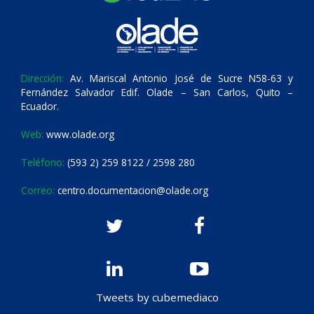
Dirección:
Av. Mariscal Antonio José de Sucre N58-63 y
Fernández Salvador Edif. Olade – San Carlos, Quito –
Ecuador.
Web:
www.olade.org
Teléfono:
(593 2) 259 8122 / 2598 280
Correo:
centro.documentacion@olade.org
Tweets by cubemediaco