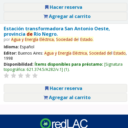
Hacer reserva
Agregar al carrito
Estación transformadora San Antonio Oeste,
provincia
de
Río Negro.
por
Agua
y
Energía
Eléctrica,
Sociedad
de
l
Estado
.
Idioma:
Español
Editor:
Buenos Aires:
Agua
y
Energía
Eléctrica,
Sociedad
de
l
Estado
,
1998
Disponibilidad:
Ítems disponibles para préstamo:
Signatura
topográfica:
621.374.5/A282/v.1
(1).
Hacer reserva
Agregar al carrito