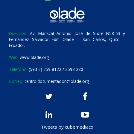
Dirección:
Av. Mariscal Antonio José de Sucre N58-63 y
Fernández Salvador Edif. Olade – San Carlos, Quito –
Ecuador.
Web:
www.olade.org
Teléfono:
(593 2) 259 8122 / 2598 280
Correo:
centro.documentacion@olade.org
Tweets by cubemediaco