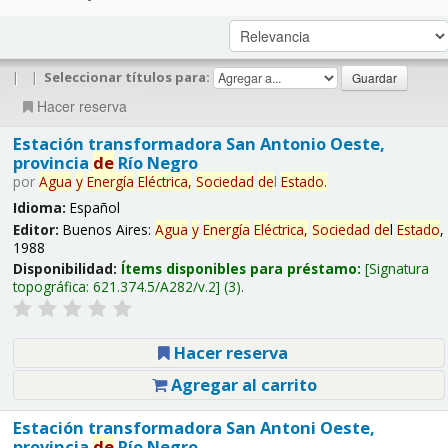
|
|
Seleccionar títulos para:
Hacer reserva
Estación transformadora San Antonio Oeste,
provincia
de
Río Negro
por
Agua
y
Energía
Eléctrica,
Sociedad
de
l
Estado
.
Idioma:
Español
Editor:
Buenos Aires:
Agua
y
Energía
Eléctrica,
Sociedad
de
l
Estado
,
1988
Disponibilidad:
Ítems disponibles para préstamo:
Signatura
topográfica:
621.374.5/A282/v.2
(3).
Hacer reserva
Agregar al carrito
Estación transformadora San Antoni Oeste,
provincia
de
Río Negro