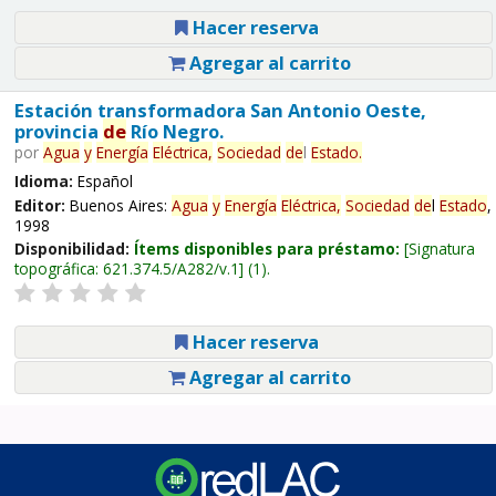
Hacer reserva
Agregar al carrito
Estación transformadora San Antonio Oeste,
provincia
de
Río Negro.
por
Agua
y
Energía
Eléctrica,
Sociedad
de
l
Estado
.
Idioma:
Español
Editor:
Buenos Aires:
Agua
y
Energía
Eléctrica,
Sociedad
de
l
Estado
,
1998
Disponibilidad:
Ítems disponibles para préstamo:
Signatura
topográfica:
621.374.5/A282/v.1
(1).
Hacer reserva
Agregar al carrito