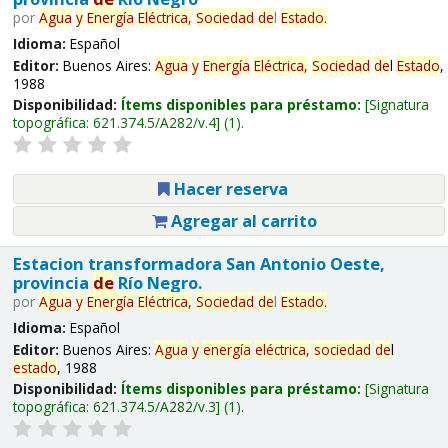
por
Agua
y
Energía
Eléctrica,
Sociedad
de
l
Estado
.
Idioma:
Español
Editor:
Buenos Aires:
Agua
y
Energía
Eléctrica,
Sociedad
de
l
Estado
,
1988
Disponibilidad:
Ítems disponibles para préstamo:
Signatura
topográfica:
621.374.5/A282/v.4
(1).
Hacer reserva
Agregar al carrito
Estacion transformadora San Antonio Oeste,
provincia
de
Río Negro.
por
Agua
y
Energía
Eléctrica,
Sociedad
de
l
Estado
.
Idioma:
Español
Editor:
Buenos Aires:
Agua
y
energía
eléctrica,
sociedad
de
l
estado
, 1988
Disponibilidad:
Ítems disponibles para préstamo:
Signatura
topográfica:
621.374.5/A282/v.3
(1).