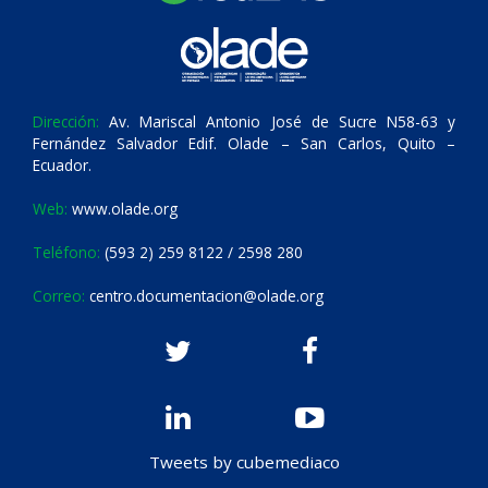
Dirección:
Av. Mariscal Antonio José de Sucre N58-63 y
Fernández Salvador Edif. Olade – San Carlos, Quito –
Ecuador.
Web:
www.olade.org
Teléfono:
(593 2) 259 8122 / 2598 280
Correo:
centro.documentacion@olade.org
Tweets by cubemediaco