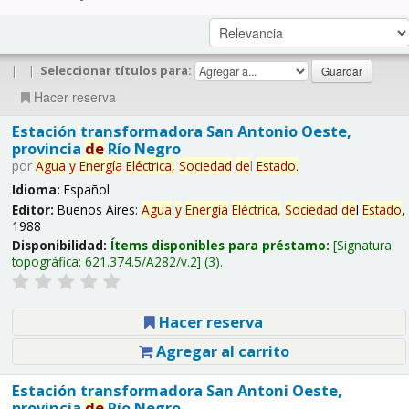
|
|
Seleccionar títulos para:
Hacer reserva
Estación transformadora San Antonio Oeste,
provincia
de
Río Negro
por
Agua
y
Energía
Eléctrica,
Sociedad
de
l
Estado
.
Idioma:
Español
Editor:
Buenos Aires:
Agua
y
Energía
Eléctrica,
Sociedad
de
l
Estado
,
1988
Disponibilidad:
Ítems disponibles para préstamo:
Signatura
topográfica:
621.374.5/A282/v.2
(3).
Hacer reserva
Agregar al carrito
Estación transformadora San Antoni Oeste,
provincia
de
Río Negro