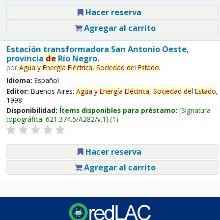
Hacer reserva
Agregar al carrito
Estación transformadora San Antonio Oeste,
provincia
de
Río Negro.
por
Agua
y
Energía
Eléctrica,
Sociedad
de
l
Estado
.
Idioma:
Español
Editor:
Buenos Aires:
Agua
y
Energía
Eléctrica,
Sociedad
de
l
Estado
,
1998
Disponibilidad:
Ítems disponibles para préstamo:
Signatura
topográfica:
621.374.5/A282/v.1
(1).
Hacer reserva
Agregar al carrito