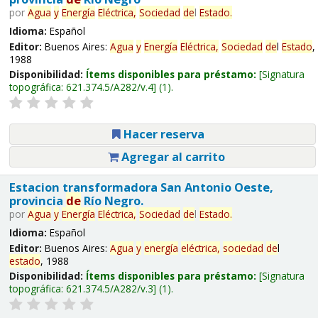
por
Agua
y
Energía
Eléctrica,
Sociedad
de
l
Estado
.
Idioma:
Español
Editor:
Buenos Aires:
Agua
y
Energía
Eléctrica,
Sociedad
de
l
Estado
,
1988
Disponibilidad:
Ítems disponibles para préstamo:
Signatura
topográfica:
621.374.5/A282/v.4
(1).
Hacer reserva
Agregar al carrito
Estacion transformadora San Antonio Oeste,
provincia
de
Río Negro.
por
Agua
y
Energía
Eléctrica,
Sociedad
de
l
Estado
.
Idioma:
Español
Editor:
Buenos Aires:
Agua
y
energía
eléctrica,
sociedad
de
l
estado
, 1988
Disponibilidad:
Ítems disponibles para préstamo:
Signatura
topográfica:
621.374.5/A282/v.3
(1).