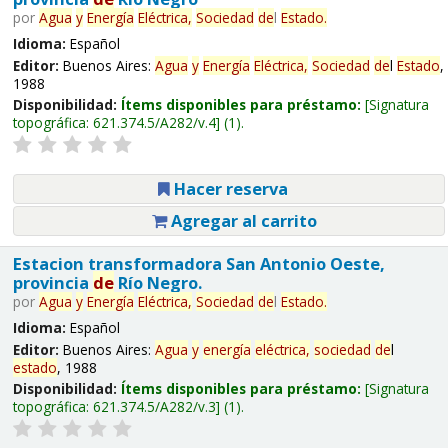
por
Agua
y
Energía
Eléctrica,
Sociedad
de
l
Estado
.
Idioma:
Español
Editor:
Buenos Aires:
Agua
y
Energía
Eléctrica,
Sociedad
de
l
Estado
,
1988
Disponibilidad:
Ítems disponibles para préstamo:
Signatura
topográfica:
621.374.5/A282/v.4
(1).
Hacer reserva
Agregar al carrito
Estacion transformadora San Antonio Oeste,
provincia
de
Río Negro.
por
Agua
y
Energía
Eléctrica,
Sociedad
de
l
Estado
.
Idioma:
Español
Editor:
Buenos Aires:
Agua
y
energía
eléctrica,
sociedad
de
l
estado
, 1988
Disponibilidad:
Ítems disponibles para préstamo:
Signatura
topográfica:
621.374.5/A282/v.3
(1).