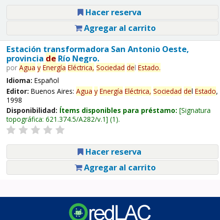
Hacer reserva
Agregar al carrito
Estación transformadora San Antonio Oeste,
provincia
de
Río Negro.
por
Agua
y
Energía
Eléctrica,
Sociedad
de
l
Estado
.
Idioma:
Español
Editor:
Buenos Aires:
Agua
y
Energía
Eléctrica,
Sociedad
de
l
Estado
,
1998
Disponibilidad:
Ítems disponibles para préstamo:
Signatura
topográfica:
621.374.5/A282/v.1
(1).
Hacer reserva
Agregar al carrito