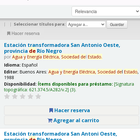
|
|
Seleccionar títulos para:
Hacer reserva
Estación transformadora San Antonio Oeste,
provincia
de
Río Negro
por
Agua
y
Energía
Eléctrica,
Sociedad
de
l
Estado
.
Idioma:
Español
Editor:
Buenos Aires:
Agua
y
Energía
Eléctrica,
Sociedad
de
l
Estado
,
1988
Disponibilidad:
Ítems disponibles para préstamo:
Signatura
topográfica:
621.374.5/A282/v.2
(3).
Hacer reserva
Agregar al carrito
Estación transformadora San Antoni Oeste,
provincia
de
Río Negro