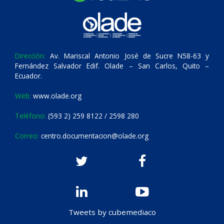
Dirección:
Av. Mariscal Antonio José de Sucre N58-63 y
Fernández Salvador Edif. Olade – San Carlos, Quito –
Ecuador.
Web:
www.olade.org
Teléfono:
(593 2) 259 8122 / 2598 280
Correo:
centro.documentacion@olade.org
Tweets by cubemediaco