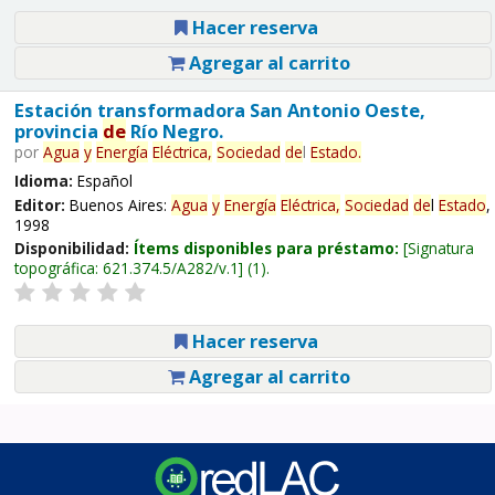
Hacer reserva
Agregar al carrito
Estación transformadora San Antonio Oeste,
provincia
de
Río Negro.
por
Agua
y
Energía
Eléctrica,
Sociedad
de
l
Estado
.
Idioma:
Español
Editor:
Buenos Aires:
Agua
y
Energía
Eléctrica,
Sociedad
de
l
Estado
,
1998
Disponibilidad:
Ítems disponibles para préstamo:
Signatura
topográfica:
621.374.5/A282/v.1
(1).
Hacer reserva
Agregar al carrito