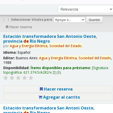
|
|
Seleccionar títulos para:
Hacer reserva
Estación transformadora San Antonio Oeste,
provincia
de
Río Negro
por
Agua
y
Energía
Eléctrica,
Sociedad
de
l
Estado
.
Idioma:
Español
Editor:
Buenos Aires:
Agua
y
Energía
Eléctrica,
Sociedad
de
l
Estado
,
1988
Disponibilidad:
Ítems disponibles para préstamo:
Signatura
topográfica:
621.374.5/A282/v.2
(3).
Hacer reserva
Agregar al carrito
Estación transformadora San Antoni Oeste,
provincia
de
Río Negro