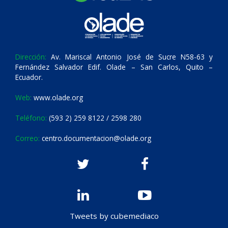
Dirección:
Av. Mariscal Antonio José de Sucre N58-63 y
Fernández Salvador Edif. Olade – San Carlos, Quito –
Ecuador.
Web:
www.olade.org
Teléfono:
(593 2) 259 8122 / 2598 280
Correo:
centro.documentacion@olade.org
Tweets by cubemediaco