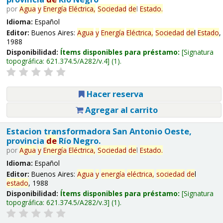
por
Agua
y
Energía
Eléctrica,
Sociedad
de
l
Estado
.
Idioma:
Español
Editor:
Buenos Aires:
Agua
y
Energía
Eléctrica,
Sociedad
de
l
Estado
,
1988
Disponibilidad:
Ítems disponibles para préstamo:
Signatura
topográfica:
621.374.5/A282/v.4
(1).
Hacer reserva
Agregar al carrito
Estacion transformadora San Antonio Oeste,
provincia
de
Río Negro.
por
Agua
y
Energía
Eléctrica,
Sociedad
de
l
Estado
.
Idioma:
Español
Editor:
Buenos Aires:
Agua
y
energía
eléctrica,
sociedad
de
l
estado
, 1988
Disponibilidad:
Ítems disponibles para préstamo:
Signatura
topográfica:
621.374.5/A282/v.3
(1).