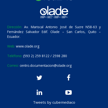
Dirección:
Av. Mariscal Antonio José de Sucre N58-63 y
Fernández Salvador Edif. Olade – San Carlos, Quito –
Ecuador.
Web:
www.olade.org
Teléfono:
(593 2) 259 8122 / 2598 280
Correo:
centro.documentacion@olade.org
Tweets by cubemediaco