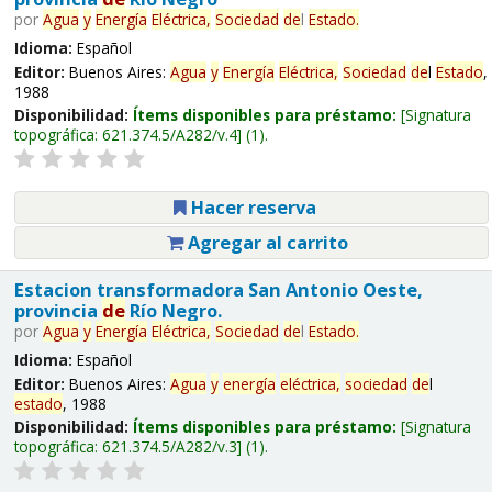
por
Agua
y
Energía
Eléctrica,
Sociedad
de
l
Estado
.
Idioma:
Español
Editor:
Buenos Aires:
Agua
y
Energía
Eléctrica,
Sociedad
de
l
Estado
,
1988
Disponibilidad:
Ítems disponibles para préstamo:
Signatura
topográfica:
621.374.5/A282/v.4
(1).
Hacer reserva
Agregar al carrito
Estacion transformadora San Antonio Oeste,
provincia
de
Río Negro.
por
Agua
y
Energía
Eléctrica,
Sociedad
de
l
Estado
.
Idioma:
Español
Editor:
Buenos Aires:
Agua
y
energía
eléctrica,
sociedad
de
l
estado
, 1988
Disponibilidad:
Ítems disponibles para préstamo:
Signatura
topográfica:
621.374.5/A282/v.3
(1).