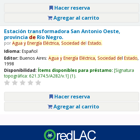
Hacer reserva
Agregar al carrito
Estación transformadora San Antonio Oeste,
provincia
de
Río Negro.
por
Agua
y
Energía
Eléctrica,
Sociedad
de
l
Estado
.
Idioma:
Español
Editor:
Buenos Aires:
Agua
y
Energía
Eléctrica,
Sociedad
de
l
Estado
,
1998
Disponibilidad:
Ítems disponibles para préstamo:
Signatura
topográfica:
621.374.5/A282/v.1
(1).
Hacer reserva
Agregar al carrito