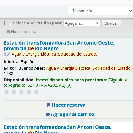
|
|
Seleccionar títulos para:
Hacer reserva
Estación transformadora San Antonio Oeste,
provincia
de
Río Negro
por
Agua
y
Energía
Eléctrica,
Sociedad
de
l
Estado
.
Idioma:
Español
Editor:
Buenos Aires:
Agua
y
Energía
Eléctrica,
Sociedad
de
l
Estado
,
1988
Disponibilidad:
Ítems disponibles para préstamo:
Signatura
topográfica:
621.374.5/A282/v.2
(3).
Hacer reserva
Agregar al carrito
Estación transformadora San Antoni Oeste,
provincia
de
Río Negro